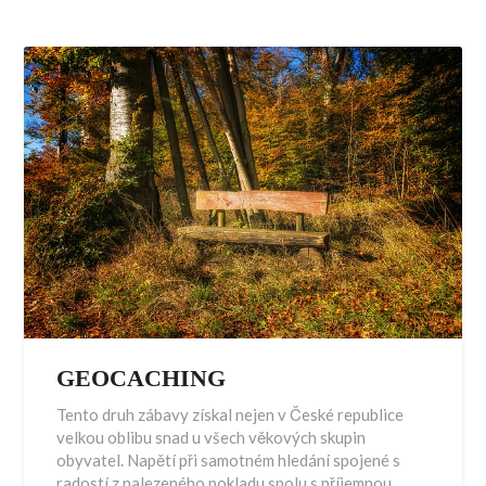
GEOCACHING
Tento druh zábavy získal nejen v České republice
velkou oblibu snad u všech věkových skupin
obyvatel. Napětí při samotném hledání spojené s
radostí z nalezeného pokladu spolu s příjemnou