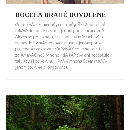
DOCELA DRAHÉ DOVOLENÉ
Co pro vÃ¡s znamenÃ¡ cestovÃ¡nÃ­? Mnoho lidÃ­
takÃ© dokonce cestuje jenom pouze pracovnÄ›.
Abych se pÅ™iznala, tak tohle by mÄ› nebavilo.
Nebavilo by mÄ›, kdybych musela jenom pouze
pracovnÄ› cestovat. VÅ¾dyÅ¥ co je na tom tak
zajÃ­mavÃ©ho? Mnoho lidÃ­ tÅ™eba ani necestuje
tak, aby si odpoÄinuli. PrÃ½ mnoha lidem staÄÃ­
jenom to, Å¾e si odpoÄinou…