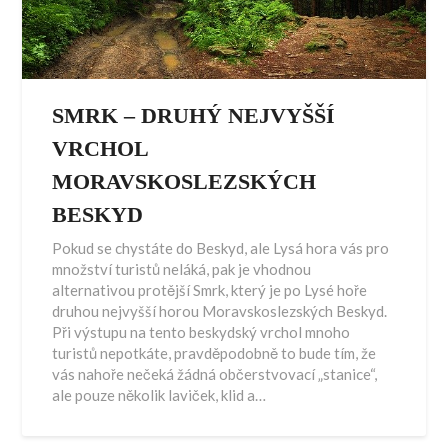
SMRK – DRUHÝ NEJVYŠŠÍ
VRCHOL
MORAVSKOSLEZSKÝCH
BESKYD
Pokud se chystáte do Beskyd, ale Lysá hora vás pro
množství turistů neláká, pak je vhodnou
alternativou protější Smrk, který je po Lysé hoře
druhou nejvyšší horou Moravskoslezských Beskyd.
Při výstupu na tento beskydský vrchol mnoho
turistů nepotkáte, pravděpodobně to bude tím, že
vás nahoře nečeká žádná občerstvovací „stanice“,
ale pouze několik laviček, klid a…