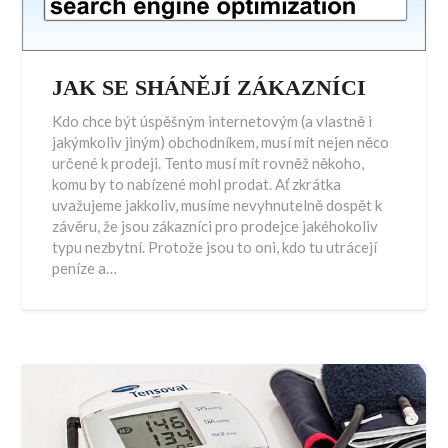
JAK SE SHÁNĚJÍ ZÁKAZNÍCI
Kdo chce být úspěšným internetovým (a vlastně i
jakýmkoliv jiným) obchodníkem, musí mít nejen něco
určené k prodeji. Tento musí mít rovněž někoho,
komu by to nabízené mohl prodat. Ať zkrátka
uvažujeme jakkoliv, musíme nevyhnutelně dospět k
závěru, že jsou zákazníci pro prodejce jakéhokoliv
typu nezbytní. Protože jsou to oni, kdo tu utrácejí
peníze a…