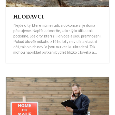
HLODAVCI
Nejde o ty, které máme rádi, a dokonce si je doma
pěstujeme. Například morče, zakrslý králík a tak
podobně. Jde o ty, kteří žijí divoce a jsou přemnožení.
Pokud člověk někoho z té holoty nevidí na vlastní
oči, tak o nich neví a jsou mu vcelku ukradení. Tak
mohou například potkani bydlet blízko člověka a…