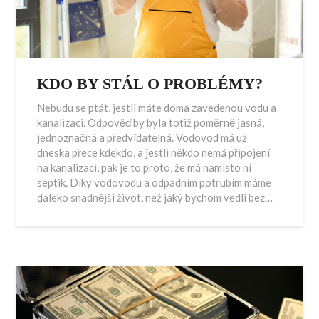
KDO BY STÁL O PROBLÉMY?
Nebudu se ptát, jestli máte doma zavedenou vodu a
kanalizaci. Odpověď by byla totiž poměrně jasná,
jednoznačná a předvídatelná. Vodovod má už
dneska přece kdekdo, a jestli někdo nemá připojení
na kanalizaci, pak je to proto, že má namísto ní
septik. Díky vodovodu a odpadním potrubím máme
daleko snadnější život, než jaký bychom vedli bez…