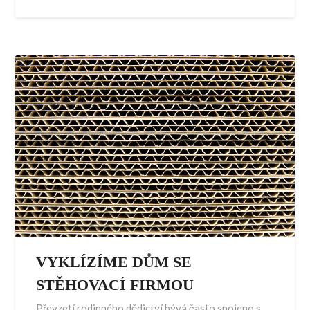
VYKLÍZÍME DŮM SE
STĚHOVACÍ FIRMOU
Převzetí rodinného dědictví bývá často spojeno s