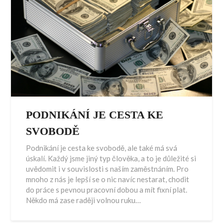
PODNIKÁNÍ JE CESTA KE
SVOBODĚ
Podnikání je cesta ke svobodě, ale také má svá
úskalí. Každý jsme jiný typ člověka, a to je důležité si
uvědomit i v souvislosti s naším zaměstnáním. Pro
mnoho z nás je lepší se o nic navíc nestarat, chodit
do práce s pevnou pracovní dobou a mít fixní plat.
Někdo má zase raději volnou ruku…