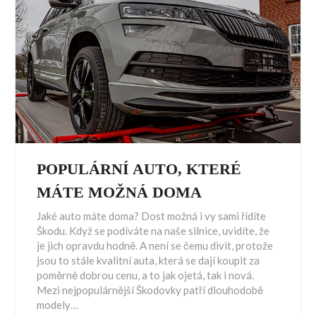
POPULÁRNÍ AUTO, KTERÉ
MÁTE MOŽNÁ DOMA
Jaké auto máte doma? Dost možná i vy sami řídíte
Škodu. Když se podíváte na naše silnice, uvidíte, že
je jich opravdu hodně. A není se čemu divit, protože
jsou to stále kvalitní auta, která se dají koupit za
poměrně dobrou cenu, a to jak ojetá, tak i nová.
Mezi nejpopulárnější Škodovky patří dlouhodobě
modely…