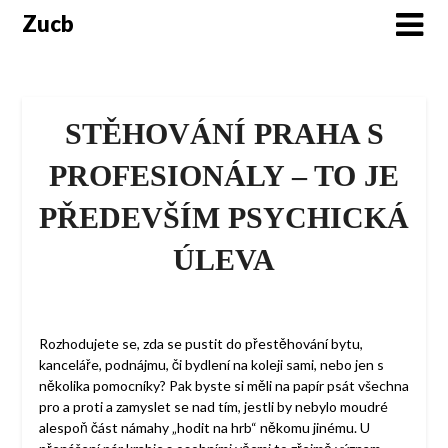
Skip
Zucb
to
content
STĚHOVÁNÍ PRAHA S
PROFESIONÁLY – TO JE
PŘEDEVŠÍM PSYCHICKÁ
ÚLEVA
Rozhodujete se, zda se pustit do přestěhování bytu,
kanceláře, podnájmu, či bydlení na koleji sami, nebo jen s
několika pomocníky? Pak byste si měli na papír psát všechna
pro a proti a zamyslet se nad tím, jestli by nebylo moudré
alespoň část námahy „hodit na hrb“ někomu jinému. U