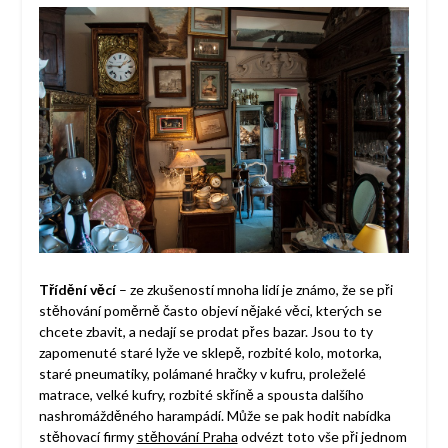
Třídění věcí
– ze zkušeností mnoha lidí je známo, že se při
stěhování poměrně často objeví nějaké věci, kterých se
chcete zbavit, a nedají se prodat přes bazar. Jsou to ty
zapomenuté staré lyže ve sklepě, rozbité kolo, motorka,
staré pneumatiky, polámané hračky v kufru, proleželé
matrace, velké kufry, rozbité skříně a spousta dalšího
nashromážděného harampádí. Může se pak hodit nabídka
stěhovací firmy
stěhování Praha
odvézt toto vše při jednom