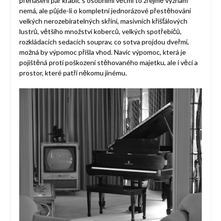
přenášení pár krabic s osobními věcmi to zřejmě význam
nemá, ale půjde-li o kompletní jednorázové přestěhování
velkých nerozebíratelných skříní, masivních křišťálových
lustrů, většího množství koberců, velkých spotřebičů,
rozkládacích sedacích souprav, co sotva projdou dveřmi,
možná by výpomoc přišla vhod. Navíc výpomoc, která je
pojištěná proti poškození stěhovaného majetku, ale i věcí a
prostor, které patří někomu jinému.