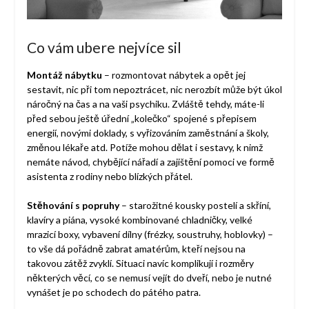
Co vám ubere nejvíce sil
Montáž nábytku
– rozmontovat nábytek a opět jej
sestavit, nic při tom nepoztrácet, nic nerozbít může být úkol
náročný na čas a na vaši psychiku. Zvláště tehdy, máte-li
před sebou ještě úřední „kolečko“ spojené s přepisem
energií, novými doklady, s vyřizováním zaměstnání a školy,
změnou lékaře atd. Potíže mohou dělat i sestavy, k nimž
nemáte návod, chybějící nářadí a zajištění pomoci ve formě
asistenta z rodiny nebo blízkých přátel.
Stěhování s popruhy
– starožitné kousky postelí a skříní,
klavíry a piána, vysoké kombinované chladničky, velké
mrazicí boxy, vybavení dílny (frézky, soustruhy, hoblovky) –
to vše dá pořádně zabrat amatérům, kteří nejsou na
takovou zátěž zvyklí. Situaci navíc komplikují i rozměry
některých věcí, co se nemusí vejít do dveří, nebo je nutné
vynášet je po schodech do pátého patra.