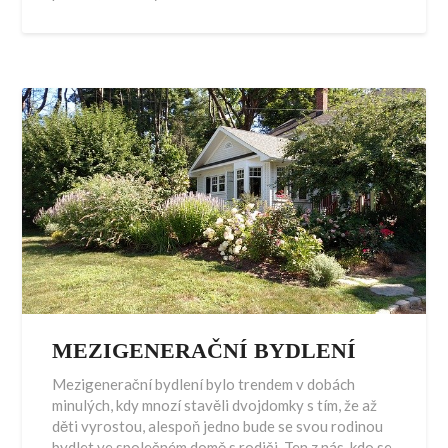
MEZIGENERAČNÍ BYDLENÍ
Mezigenerační bydlení bylo trendem v dobách
minulých, kdy mnozí stavěli dvojdomky s tím, že až
děti vyrostou, alespoň jedno bude se svou rodinou
bydlet ve společném domě s rodiči. Ten z nás, kdo se