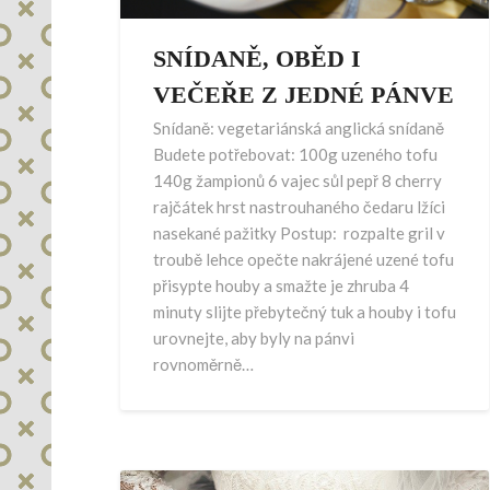
SNÍDANĚ, OBĚD I
VEČEŘE Z JEDNÉ PÁNVE
Snídaně: vegetariánská anglická snídaně
Budete potřebovat: 100g uzeného tofu
140g žampionů 6 vajec sůl pepř 8 cherry
rajčátek hrst nastrouhaného čedaru lžíci
nasekané pažitky Postup: rozpalte gril v
troubě lehce opečte nakrájené uzené tofu
přisypte houby a smažte je zhruba 4
minuty slijte přebytečný tuk a houby i tofu
urovnejte, aby byly na pánvi
rovnoměrně…