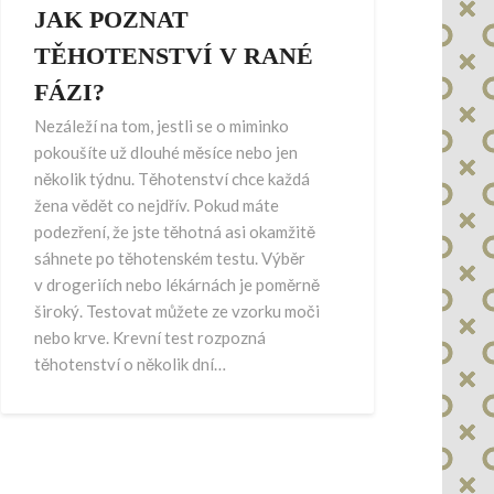
JAK POZNAT
TĚHOTENSTVÍ V RANÉ
FÁZI?
Nezáleží na tom, jestli se o miminko
pokoušíte už dlouhé měsíce nebo jen
několik týdnu. Těhotenství chce každá
žena vědět co nejdřív. Pokud máte
podezření, že jste těhotná asi okamžitě
sáhnete po těhotenském testu. Výběr
v drogeriích nebo lékárnách je poměrně
široký. Testovat můžete ze vzorku moči
nebo krve. Krevní test rozpozná
těhotenství o několik dní…