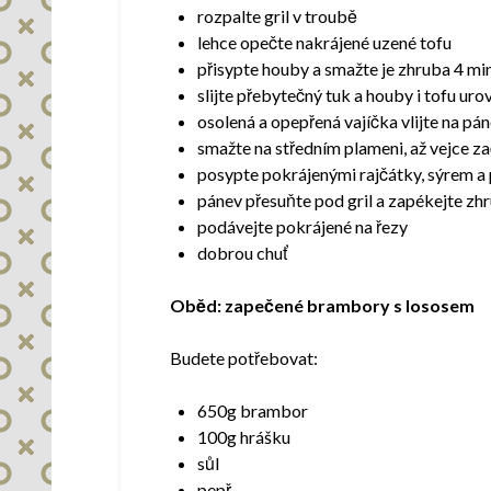
rozpalte gril v troubě
lehce opečte nakrájené uzené tofu
přisypte houby a smažte je zhruba 4 mi
slijte přebytečný tuk a houby i tofu ur
osolená a opepřená vajíčka vlijte na pá
smažte na středním plameni, až vejce z
posypte pokrájenými rajčátky, sýrem a
pánev přesuňte pod gril a zapékejte zh
podávejte pokrájené na řezy
dobrou chuť
Oběd: zapečené brambory s lososem
Budete potřebovat:
650g brambor
100g hrášku
sůl
pepř