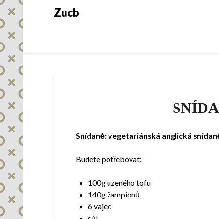
Skip
Zucb
to
content
SNÍDA
Snídaně: vegetariánská anglická snídan
Budete potřebovat:
100g uzeného tofu
140g žampionů
6 vajec
sůl