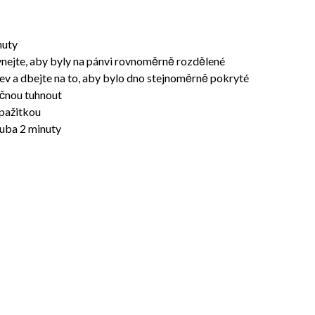
nuty
ovnejte, aby byly na pánvi rovnoměrně rozdělené
nev a dbejte na to, aby bylo dno stejnoměrně pokryté
ačnou tuhnout
 pažitkou
ruba 2 minuty