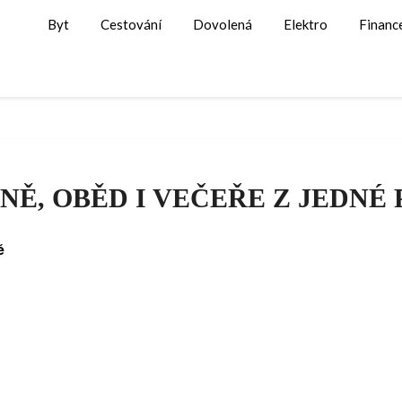
Byt
Cestování
Dovolená
Elektro
Financ
NĚ, OBĚD I VEČEŘE Z JEDNÉ
ě