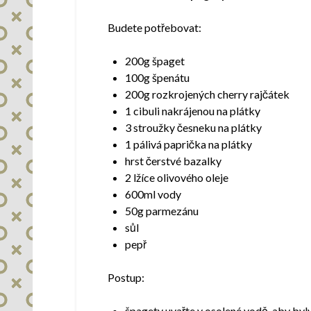
Budete potřebovat:
200g špaget
100g špenátu
200g rozkrojených cherry rajčátek
1 cibuli nakrájenou na plátky
3 stroužky česneku na plátky
1 pálivá paprička na plátky
hrst čerstvé bazalky
2 lžíce olivového oleje
600ml vody
50g parmezánu
sůl
pepř
Postup:
špagety uvařte v osolené vodě, aby byly