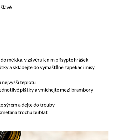
 šťávě
do měkka, v závěru k nim přisypte hrášek
látky a skládejte do vymaštěné zapékací mísy
 nejvyšší teplotu
jednotlivé plátky a vmíchejte mezi brambory
e sýrem a dejte do trouby
a smetana trochu bublat