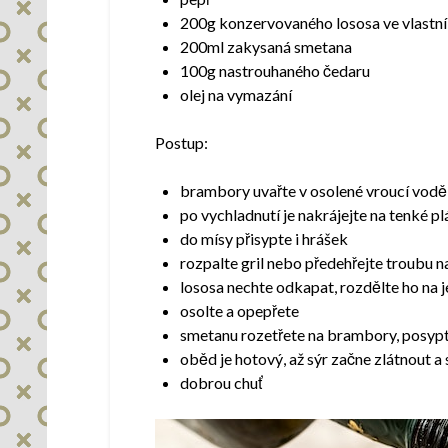
200g konzervovaného lososa ve vlastní
200ml zakysaná smetana
100g nastrouhaného čedaru
olej na vymazání
Postup:
brambory uvařte v osolené vroucí vodě 
po vychladnutí je nakrájejte na tenké p
do mísy přisypte i hrášek
rozpalte gril nebo předehřejte troubu na
lososa nechte odkapat, rozdělte ho na 
osolte a opepřete
smetanu rozetřete na brambory, posypt
oběd je hotový, až sýr začne zlátnout 
dobrou chuť