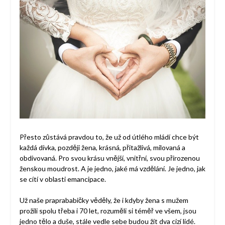
Přesto zůstává pravdou to, že už od útlého mládí chce být
každá dívka, později žena, krásná, přitažlivá, milovaná a
obdivovaná. Pro svou krásu vnější, vnitřní, svou přirozenou
ženskou moudrost. A je jedno, jaké má vzdělání. Je jedno, jak
se cítí v oblasti emancipace.
Už naše praprababičky věděly, že i kdyby žena s mužem
prožili spolu třeba i 70 let, rozuměli si téměř ve všem, jsou
jedno tělo a duše, stále vedle sebe budou žít dva cizí lidé.