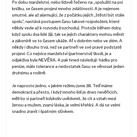
Po dobu manželství, nebo lidově řečeno na „spolužití na psí
knížku, se časem projeví mnoho zvláštností. A je nejenom
smutné, ale až alarmující, že z počátku jejich „štěstí být stále
spolu“, nastává postupem času takové rozpoložení, které
někdy vede až k rozvodu (rozchodu). Protože během doby,
když spolu dva lidé žijí, tak se jejich charaktery mohou měnit
a zákonitě se to časem ukáže. Ať v dobrém nebo ve zlém. A
někdy i dlouho trvá, než se partneři ve své pravé podstatě
projeví. Co nejvíce manželství (partnerství) škodí, je a
odjakživa byla NEVĚRA. A pak hned následují: hádky pro
peníze, málo tolerance a nedostatek času se věnovat jeden
druhému a rodině.
Je naprosto jedno, v jakém režimu jsme žili. Teď máme
demokracii a přesto, i když mnoho lidí je dnes nevěřících,
měli by si partneři kdykoliv uvědomit, že cit a vztah mezi
ženou a mužem, zvaný láska, je velmi křehký. A dá se velmi
snadno zranit i špatným slůvkem.