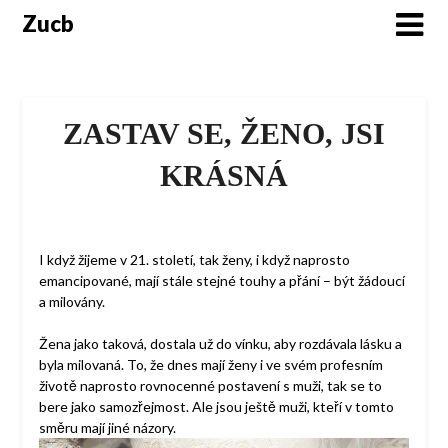
Skip
Zucb
to
content
ZASTAV SE, ŽENO, JSI
KRÁSNÁ
I když žijeme v 21. století, tak ženy, i když naprosto
emancipované, mají stále stejné touhy a přání – být žádoucí
a milovány.
Žena jako taková, dostala už do vínku, aby rozdávala lásku a
byla milovaná. To, že dnes mají ženy i ve svém profesním
životě naprosto rovnocenné postavení s muži, tak se to
bere jako samozřejmost. Ale jsou ještě muži, kteří v tomto
směru mají jiné názory.