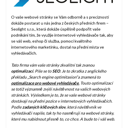
O vaše webové stránky se Vám odborně a s precizností
dokáže postarat u nás jedna z českých předních firem –
Seolight s.r.o., která dokáže úspěšně podpořit vaše
podnikání tím, že využije internetové vyhledávače tak, aby
se váš web, eshop či služba, pomocí kvalitního
internetového marketinku, dostal na přední místa ve
vyhledávačích.
Tato firma vám vaše stránky zkvalitní tak zvanou
optimalizací
. Píše se to
SEO
. Je to zkratka z anglického
překladu „Search engine optimitasion“a znamená to
optimalizace
pro webové vyhledávače
.
Touto optimalizací
se totiž významně zvýší návštěvnost na vašich webových
stránkách. Výsledkem je to, že se vaše webové stránky
dostávají na přední pozice v internetových vyhledávačích.
Podle
zadaných
klíčových slov
, která návštěvník ve
vyhledávači napíše, tak ty ho nasměrují na webové stránky,
které mu nabídnout přesně to, co chce. A bude to i váš web.