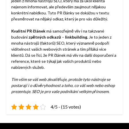
jeden z mnoha nástrojů SEO, který má za úkol klienta
nejenom informovat, ale především zaujmout nějakou
konkrétní nabídkou. Tyto PR články se dokážou v textu
přesměrovat na nějaký odkaz, který je pro vás důležitý.
Kvalitní PR článek
má samozřejmě vliv i na takzvané
budování
zpětných odkazů
–
linkbuilding.
Je to jeden z
mnoha nástrojů (faktorů) SEO, který významně podpoří
viditelnost vašich webových stránek a tím přiláká více
klientů. Dá se říci, že PR článek má vliv na další doporučení a
reference, které se týkají jak vašich produktů nebo
nabízených služeb.
Tím vším se váš web zkvalitňuje, protože tyto nástroje se
postarají i o důvěryhodnost a toho, co váš web nebo eshop
prezentuje. SEO je pro vaše podnikání velkým přínosem.
4/5 - (15 votes)