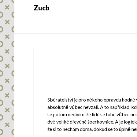
Skip
Zucb
to
content
Sběratelství je pro někoho opravdu hodně vel
absolutně vůbec nevzali. A to například, kd
se potom nedivím, že lidé se toho vůbec ne
dvě veliké dřevěné šperkovnice. A je logick
že si to nechám doma, dokud se to úplně n