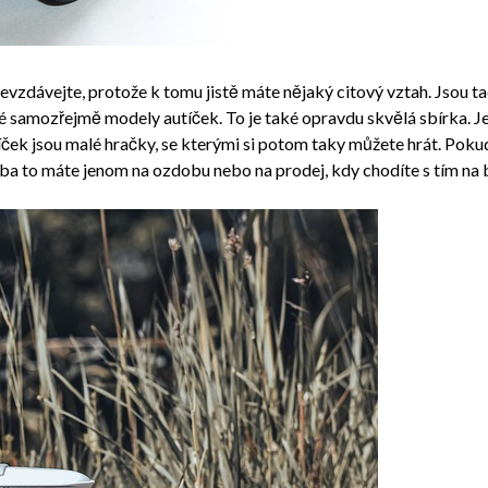
vzdávejte, protože k tomu jistě máte nějaký citový vztah. Jsou tady
samozřejmě modely autíček. To je také opravdu skvělá sbírka. Je 
ček jsou malé hračky, se kterými si potom taky můžete hrát. Pokud 
řeba to máte jenom na ozdobu nebo na prodej, kdy chodíte s tím na bu