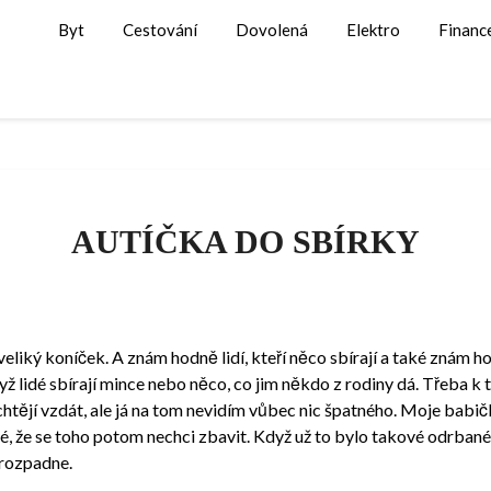
Byt
Cestování
Dovolená
Elektro
Financ
AUTÍČKA DO SBÍRKY
iký koníček. A znám hodně lidí, kteří něco sbírají a také znám hodně
yž lidé sbírají mince nebo něco, co jim někdo z rodiny dá. Třeba k 
chtějí vzdát, ale já na tom nevidím vůbec nic špatného. Moje babi
é, že se toho potom nechci zbavit. Když už to bylo takové odrbané a
erozpadne.