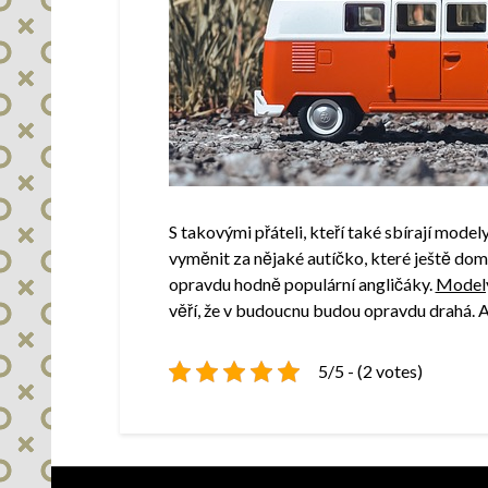
S takovými přáteli, kteří také sbírají mode
vyměnit za nějaké autíčko, které ještě do
opravdu hodně populární angličáky.
Modely
věří, že v budoucnu budou opravdu drahá. A 
5/5 - (2 votes)