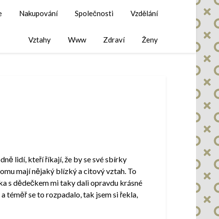
e
Nakupování
Společnosti
Vzdělání
Vztahy
Www
Zdraví
Ženy
 lidí, kteří říkají, že by se své sbírky
tomu mají nějaký blízký a citový vztah. To
čka s dědečkem mi taky dali opravdu krásné
 téměř se to rozpadalo, tak jsem si řekla,