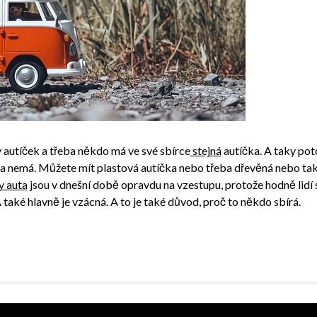
ly autíček a třeba někdo má ve své sbírce
stejná
autíčka. A taky poto
ma nemá. Můžete mít plastová autíčka nebo třeba dřevěná nebo tak
 auta
jsou v dnešní době opravdu na vzestupu, protože hodně lidí 
také hlavně je vzácná. A to je také důvod, proč to někdo sbírá.