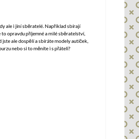
 ale i jiní sběratelé. Například sbírají
to opravdu příjemné a milé sběratelství,
jste ale dospělí a sbíráte modely autíček,
rzu nebo si to měníte i s přáteli?