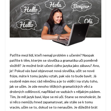
Patříte mezi lidi, kteří nemají problém s učením? Naopak
patříte k těm, kterým se slovíčka a gramatika učí poměrně
složitě? Je možné brát učení cizího jazyka jako zábavu? Ano,
je! Pokud vás baví objevovat nová slovíčka, učit se nové
fráze, máte k tomu jazyku vztah, pak vás to bude bavit. Já
osobně mám moc rád němčinu a je to vidět i na stylu toho,
jak se učím. Je zde mnoho těžkých gramatických věcí a
drobných odlišností, například ve vazbách s nějakým pádem.
Tím, že mě jazyk baví, lépe se mi učí. Stane se mnohokrát, že
si něco nemůžu hned zapamatovat, ale stále se k tomu
vracím, učím se to, dokud se to nenaučím. Je důležité brát