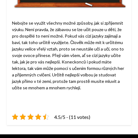
Nebojte se využít všechny možné způsoby, jak si zpříjemnit
výuku. Není pravda, že zábavou se lze učit pouze u děti, že
pro dospělé to není možné. Pokud vás cizí jazyky zajímají a
baví, tak toho určitě využijete. Člověk může mít k určitému
jazyku velice vřelý vztah, proto se neustále učí a učí, ono to
svoje ovoce přinese. Přeji vám všem, ať se cizí jazyky učíte
tak, jak je pro vás nejlepší. Koneckonců i pokud máte
lektora, tak vám může pomoci s učením formou různých her
a příjemných cvičení. Určitě nejlepší volbou je studovat
jazyk přímo v té zemi, protože tam prostě musíte mluvit a
učíte se mnohem a mnohem rychleji.
4.5/5 - (11 votes)