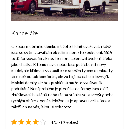
Kanceláře
O koupi mobilního domku můžete klidně uvažovat, i když
jste se svým stávajícím obydlím naprosto spokojení. Může
totiž fungovat i jinak nežli jen pro celoroční bydlení, třeba
jako chatka. K tomu navíc nebudete potřebovat nový
model, ale klidně si vystačíte se starším typem domku. Ty
sice nejsou tak komfortní, ale za to jsou daleko levnější.
Mobilní domky ale bez problémů můžete využívat i k
podnikání. Není problém je předělat do formy kanceláří,
zkrášlovacích salónů nebo třeba stánku se suvenýry nebo
rychlým občerstvením. Možností je opravdu velká řada a
záleží jen na vás, jakou si vyberete
.
4/5 - (9 votes)