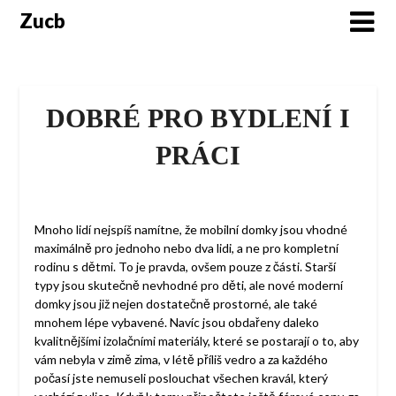
Skip
Zucb
to
content
DOBRÉ PRO BYDLENÍ I
PRÁCI
Mnoho lidí nejspíš namítne, že mobilní domky jsou vhodné
maximálně pro jednoho nebo dva lidi, a ne pro kompletní
rodinu s dětmi. To je pravda, ovšem pouze z části. Starší
typy jsou skutečně nevhodné pro děti, ale nové moderní
domky jsou již nejen dostatečně prostorné, ale také
mnohem lépe vybavené. Navíc jsou obdařeny daleko
kvalitnějšími izolačními materiály, které se postarají o to, aby
vám nebyla v zimě zima, v létě příliš vedro a za každého
počasí jste nemuseli poslouchat všechen kravál, který