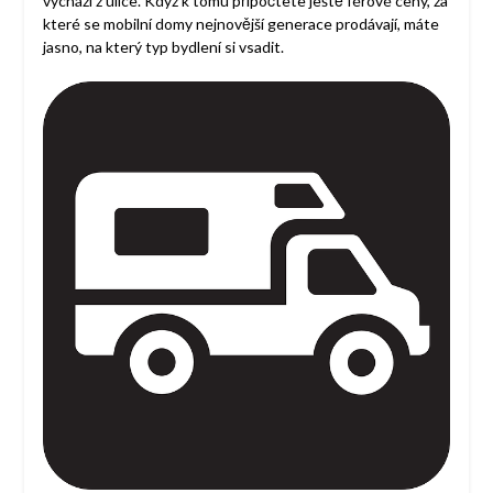
vychází z ulice. Když k tomu připočtete ještě férové ceny, za
které se mobilní domy nejnovější generace prodávají, máte
jasno, na který typ bydlení si vsadit.