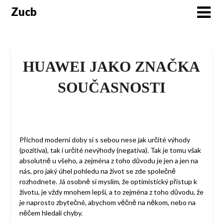
Skip
Zucb
to
content
HUAWEI JAKO ZNAČKA
SOUČASNOSTI
Příchod moderní doby si s sebou nese jak určité výhody
(pozitiva), tak i určité nevýhody (negativa). Tak je tomu však
absolutně u všeho, a zejména z toho důvodu je jen a jen na
nás, pro jaký úhel pohledu na život se zde společně
rozhodnete. Já osobně si myslím, že optimistický přístup k
životu, je vždy mnohem lepší, a to zejména z toho důvodu, že
je naprosto zbytečné, abychom věčně na někom, nebo na
něčem hledali chyby.