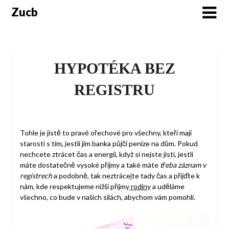
Skip
Zucb
to
content
HYPOTÉKA BEZ
REGISTRU
Tohle je jistě to pravé ořechové pro všechny, kteří mají
starosti s tím, jestli jim banka půjčí peníze na dům. Pokud
nechcete ztrácet čas a energii, když si nejste jistí, jestli
máte dostatečně vysoké příjmy a také máte
třeba záznam v
registrech
a podobně, tak neztrácejte tady čas a přijďte k
nám, kde respektujeme nižší příjmy
rodiny
a uděláme
všechno, co bude v našich silách, abychom vám pomohli.