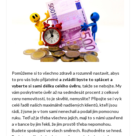
Pomůžeme si to všechno zdravě a rozumně nastavit, abys
to pro vás bylo přijatelné
a zvládli byste to splácet a
vyberte si sami délku celého úvěru
, takže se nebojte. My
vám poskytnete úvěr až na sedmdesát procent z celkové
ceny nemovitosti, to je skvělé, nemyslíte? Připojte se i vy k
celé řadě našich maximálně nadšených klientů, kteří jsou
rádi, ž jsme je v tom sami nenechali a podali jim pomocnou
ruku. Teď už je třeba všechno jejich, mají to s námi uzavřené
a v bance by jim řekli, že jim prostě třeba nepomohou.
Budete spokojení ve všech směrech. Rozhodněte se hned.