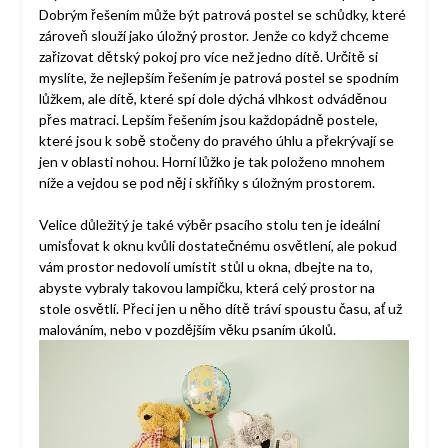
Dobrým řešením může být patrová postel se schůdky, které
zároveň slouží jako úložný prostor. Jenže co když chceme
zařizovat dětský pokoj pro více než jedno dítě. Určitě si
myslíte, že nejlepším řešením je patrová postel se spodním
lůžkem, ale dítě, které spí dole dýchá vlhkost odváděnou
přes matraci. Lepším řešením jsou každopádně postele,
které jsou k sobě stočeny do pravého úhlu a překrývají se
jen v oblasti nohou. Horní lůžko je tak položeno mnohem
níže a vejdou se pod něj i skříňky s úložným prostorem.
Velice důležitý je také výběr psacího stolu ten je ideální
umisťovat k oknu kvůli dostatečnému osvětlení, ale pokud
vám prostor nedovolí umístit stůl u okna, dbejte na to,
abyste vybraly takovou lampičku, která celý prostor na
stole osvětlí. Přeci jen u něho dítě tráví spoustu času, ať už
malováním, nebo v pozdějším věku psaním úkolů.