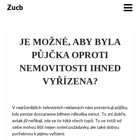
Skip
Zucb
to
content
JE MOŽNÉ, ABY BYLA
PŮJČKA OPROTI
NEMOVITOSTI IHNED
VYŘÍZENA?
V nejrůznějších televizních reklamách nám prezentují půjčky,
kdy peníze dostaneme během několika minut. To zní dobře,
avšak již neříkají, zda se to týká všech typů. Ty se totiž od
sebe mohou lišit nejen svými požadavky, ale také dobou
potřebnou k jejímu vyřízení.