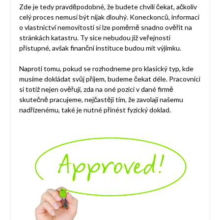
Zde je tedy pravděpodobné, že budete chvíli čekat, ačkoliv
celý proces nemusí být nijak dlouhý. Koneckonců, informaci
o vlastnictví nemovitosti si lze poměrně snadno ověřit na
stránkách katastru. Ty sice nebudou již veřejnosti
přístupné, avšak finanční instituce budou mít výjimku.
Naproti tomu, pokud se rozhodneme pro klasický typ, kde
musíme dokládat svůj příjem, budeme čekat déle. Pracovníci
si totiž nejen ověřují, zda na oné pozici v dané firmě
skutečně pracujeme, nejčastěji tím, že zavolají našemu
nadřízenému, také je nutné přinést fyzický doklad.