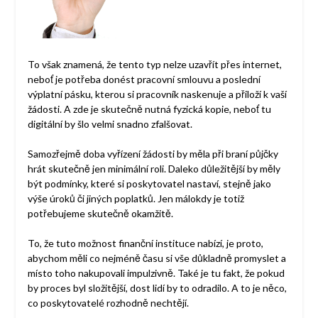
To však znamená, že tento typ nelze uzavřít přes internet,
neboť je potřeba donést pracovní smlouvu a poslední
výplatní pásku, kterou si pracovník naskenuje a přiloží k vaší
žádosti. A zde je skutečně nutná fyzická kopie, neboť tu
digitální by šlo velmi snadno zfalšovat.
Samozřejmě doba vyřízení žádosti by měla při braní půjčky
hrát skutečně jen minimální roli. Daleko důležitější by měly
být podmínky, které si poskytovatel nastaví, stejně jako
výše úroků či jiných poplatků. Jen málokdy je totiž
potřebujeme skutečně okamžitě.
To, že tuto možnost finanční instituce nabízí, je proto,
abychom měli co nejméně času si vše důkladně promyslet a
místo toho nakupovali impulzivně. Také je tu fakt, že pokud
by proces byl složitější, dost lidí by to odradilo. A to je něco,
co poskytovatelé rozhodně nechtějí.