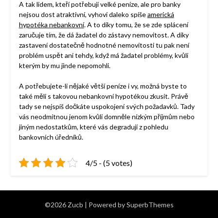
A tak lidem, kteří potřebují velké peníze, ale pro banky
nejsou dost atraktivní, vyhoví daleko spíše
americká
hypotéka nebankovní
. A to díky tomu, že se zde splácení
zaručuje tím, že dá žadatel do zástavy nemovitost. A díky
zastavení dostatečně hodnotné nemovitosti tu pak není
problém uspět ani tehdy, když má žadatel problémy, kvůli
kterým by mu jinde nepomohli.
A potřebujete-li nějaké větší peníze i vy, možná byste to
také měli s takovou nebankovní hypotékou zkusit. Právě
tady se nejspíš dočkáte uspokojení svých požadavků. Tady
vás neodmítnou jenom kvůli domněle nízkým příjmům nebo
jiným nedostatkům, které vás degradují z pohledu
bankovních úředníků.
4/5 - (5 votes)
©2026 Zucb
| Powered by
SuperbThemes