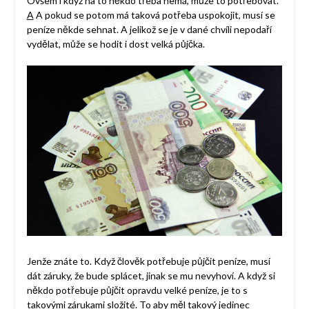
Ovšem i když na to někdo třeba nemá, může to potřebovat.
A
A pokud se potom má taková potřeba uspokojit, musí se
peníze někde sehnat. A jelikož se je v dané chvíli nepodaří
vydělat, může se hodit i dost velká půjčka.
Jenže znáte to. Když člověk potřebuje půjčit peníze, musí
dát záruky, že bude splácet, jinak se mu nevyhoví. A když si
někdo potřebuje půjčit opravdu velké peníze, je to s
takovými zárukami složité. To aby měl takový jedinec