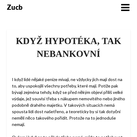
Skip
Zucb
to
content
KDYŽ HYPOTÉKA, TAK
NEBANKOVNÍ
I když lidé nějaké peníze mívají, ne vždycky jich mají dost na
to, aby uspokojili všechny potřeby, které mají. Potíže pak
bývají zejména tehdy, když se před někým objeví příliš velké
výdaje, jež souvisí třeba s nákupem nemovitého nebo jiného
podobně drahého majetku. V takových situacích nemá
spousta lidí dost našetřeno, a teoreticky by si tak dotyční
neměli něco takového pořídit. Protože na to jednoduše
nemají.