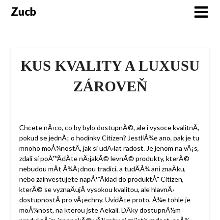
Skip
Zucb
to
content
KUS KVALITY A LUXUSU
ZÁROVEŇ
Chcete nÄ›co, co by bylo dostupnÃ©, ale i vysoce kvalitnÃ­,
pokud se jednÃ¡ o
hodinky Citizen
? JestliÅ¾e ano, pak je tu
mnoho moÅ¾nostÃ­, jak si udÄ›lat radost. Je jenom na vÃ¡s,
zdali si poÅ™Ã­dÃ­te nÄ›jakÃ© levnÃ© produkty, kterÃ©
nebudou mÃ­t Å¾Ã¡dnou tradici, a tudÃ­Å¾ ani znaÄku,
nebo zainvestujete napÅ™Ã­klad do produktÅ¯ Citizen,
kterÃ© se vyznaÄujÃ­ vysokou kvalitou, ale hlavnÄ›
dostupnostÃ­ pro vÅ¡echny. UvidÃ­te proto, Å¾e tohle je
moÅ¾nost, na kterou jste Äekali. DÃ­ky dostupnÃ½m