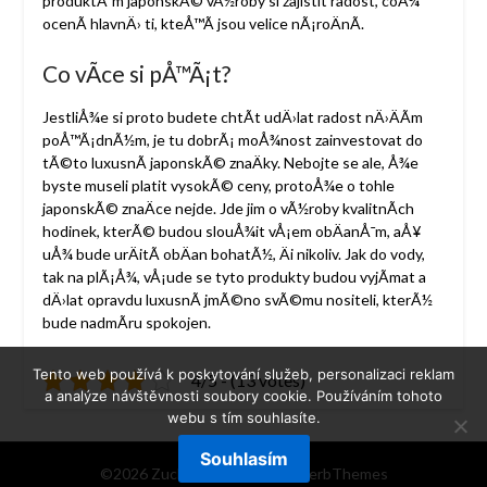
produktÅ¯m japonskÃ© vÃ½roby si zajistit radost, coÅ¾
ocenÃ­ hlavnÄ› ti, kteÅ™Ã­ jsou velice nÃ¡roÄnÃ­.
Co vÃ­ce si pÅ™Ã¡t?
JestliÅ¾e si proto budete chtÃ­t udÄ›lat radost nÄ›ÄÃ­m
poÅ™Ã¡dnÃ½m, je tu dobrÃ¡ moÅ¾nost zainvestovat do
tÃ©to luxusnÃ­ japonskÃ© znaÄky. Nebojte se ale, Å¾e
byste museli platit vysokÃ© ceny, protoÅ¾e o tohle
japonskÃ© znaÄce nejde. Jde jim o vÃ½roby kvalitnÃ­ch
hodinek, kterÃ© budou slouÅ¾it vÅ¡em obÄanÅ¯m, aÅ¥
uÅ¾ bude urÄitÃ­ obÄan bohatÃ½, Äi nikoliv. Jak do vody,
tak na plÃ¡Å¾, vÅ¡ude se tyto produkty budou vyjÃ­mat a
dÄ›lat opravdu luxusnÃ­ jmÃ©no svÃ©mu nositeli, kterÃ½
bude nadmÃ­ru spokojen.
Tento web používá k poskytování služeb, personalizaci reklam
4/5 - (13 votes)
a analýze návštěvnosti soubory cookie. Používáním tohoto
webu s tím souhlasíte.
Souhlasím
©2026 Zucb
| Powered by
SuperbThemes