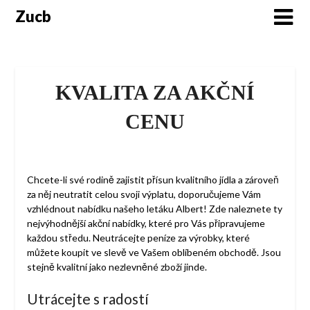
Skip
Zucb
to
content
KVALITA ZA AKČNÍ
CENU
Chcete-li své rodině zajistit přísun kvalitního jídla a zároveň
za něj neutratit celou svoji výplatu, doporučujeme Vám
vzhlédnout nabídku našeho
letáku Albert
! Zde naleznete ty
nejvýhodnější akční nabídky, které pro Vás připravujeme
každou středu. Neutrácejte peníze za výrobky, které
můžete koupit ve slevě ve Vašem oblíbeném obchodě. Jsou
stejně kvalitní jako nezlevněné zboží jinde.
Utrácejte s radostí