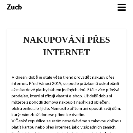
Skip
Zucb
to
content
NAKUPOVÁNÍ PŘES
INTERNET
V dnešní době je stále větší trend provádět nákupy přes
internet. Před Vánoci 2019, se podle průzkumů uskutečnili
až miliardové platby během jediných dnů. Stále více přibývá
prodejen, které si zřizují vlastní e-shop. Už delší dobu si
můžete z pohodlí domova nakoupit například oblečení,
elektroniku ale i jídlo. Nemusíte přitom ani opustit svůj dům,
kurýr vám zboží donese přímo ke dveřím.
V České republice se zatím nesetkáváme s takovou oblibou
platit kartou nebo přes internet, jako v západních zemích.