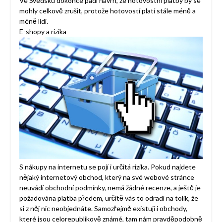
Ve Švédsku dokonce padl návrh, že hotovostní platby by se
mohly celkově zrušit, protože hotovostí platí stále méně a
méně lidí.
E-shopy a rizika
S nákupy na internetu se pojí i určitá rizika. Pokud najdete
nějaký internetový obchod, který na své webové stránce
neuvádí obchodní podmínky, nemá žádné recenze, a ještě je
požadována platba předem, určitě vás to odradí na tolik, že
si z něj nic neobjednáte. Samozřejmě existují i obchody,
které jsou celorepublikově známé, tam nám pravděpodobně