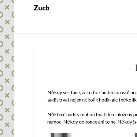
Skip
Zucb
to
content
Někdy se stane, že to bez auditu prostě nep
audit trvat nejen několik hodin ale i několik 
Některé audity mohou být lidem uloženy pov
nemoc. Někdy dokonce ani to ne.
Někdy js