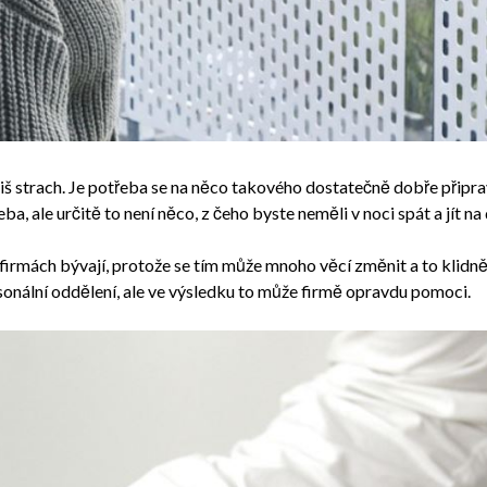
iš strach. Je potřeba se na něco takového dostatečně dobře připra
, ale určitě to není něco, z čeho byste neměli v noci spát a jít na
 firmách bývají, protože se tím může mnoho věcí změnit a to klidně
rsonální oddělení, ale ve výsledku to může firmě opravdu pomoci.