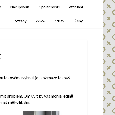
e
Nakupování
Společnosti
Vzdělání
Vztahy
Www
Zdraví
Ženy
E
čemu takovému vyhnul, jelikož může takový
o mít problém. Omluvit by vás mohla jedině
hat i několik dní.