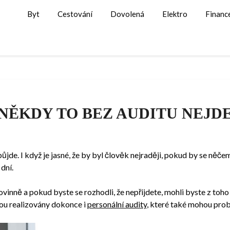
Byt
Cestování
Dovolená
Elektro
Financ
NĚKDY TO BEZ AUDITU NEJD
ůjde. I když je jasné, že by byl člověk nejraději, pokud by se ně
dní.
inně a pokud byste se rozhodli, že nepřijdete, mohli byste z toh
ou realizovány dokonce i
personální audity
, které také mohou probí