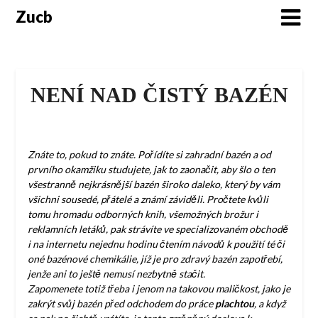
Skip
Zucb
to
content
NENÍ NAD ČISTÝ BAZÉN
Znáte to, pokud to znáte. Pořídíte si zahradní bazén a od
prvního okamžiku studujete, jak to zaonačit, aby šlo o ten
všestranně nejkrásnější bazén široko daleko, který by vám
všichni sousedé, přátelé a známí záviděli. Pročtete kvůli
tomu hromadu odborných knih, všemožných brožur i
reklamních letáků, pak strávíte ve specializovaném obchodě
i na internetu nejednu hodinu čtením návodů k použití té či
oné bazénové chemikálie, jíž je pro zdravý bazén zapotřebí,
jenže ani to ještě nemusí nezbytně stačit.
Zapomenete totiž třeba i jenom na takovou maličkost, jako je
zakrýt svůj bazén před odchodem do práce
plachtou
, a když