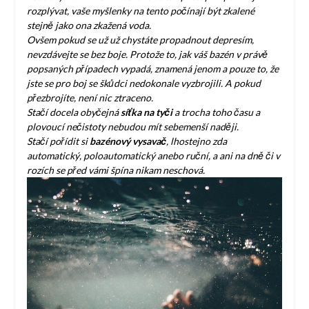
rozplývat, vaše myšlenky na tento počínají být zkalené
stejně jako ona zkažená voda.
Ovšem pokud se už už chystáte propadnout depresím,
nevzdávejte se bez boje. Protože to, jak váš bazén v právě
popsaných případech vypadá, znamená jenom a pouze to, že
jste se pro boj se škůdci nedokonale vyzbrojili. A pokud
přezbrojíte, není nic ztraceno.
Stačí docela obyčejná
síťka na tyči
a trocha toho času a
plovoucí nečistoty nebudou mít sebemenší naději.
Stačí pořídit si
bazénový vysavač
, lhostejno zda
automatický, poloautomatický anebo ruční, a ani na dně či v
rozích se před vámi špína nikam neschová.