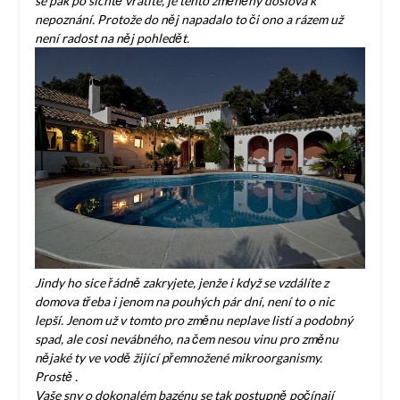
se pak po šichtě vrátíte, je tento změněný doslova k
nepoznání. Protože do něj napadalo to či ono a rázem už
není radost na něj pohledět.
Jindy ho sice řádně zakryjete, jenže i když se vzdálíte z
domova třeba i jenom na pouhých pár dní, není to o nic
lepší. Jenom už v tomto pro změnu neplave listí a podobný
spad, ale cosi nevábného, na čem nesou vinu pro změnu
nějaké ty ve vodě žijící přemnožené mikroorganismy.
Prostě
.
Vaše sny o dokonalém bazénu se tak postupně počínají