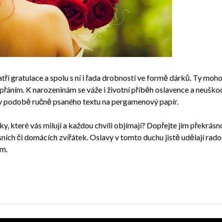
ří gratulace a spolu s ní i řada drobností ve formě dárků. Ty mo
přáním. K narozeninám se váže i životní příběh oslavence a neuškod
 v podobě ručně psaného textu na pergamenový papír.
y, které vás milují a každou chvíli objímají? Dopřejte jim překrás
sních či domácích zvířátek. Oslavy v tomto duchu jistě udělají rado
m.