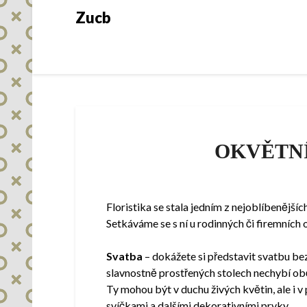
Skip
Zucb
to
content
OKVĚTNÍ
Floristika se stala jedním z nejoblíbenějšíc
Setkáváme se s ní u rodinných či firemních 
Svatba
– dokážete si představit svatbu be
slavnostně prostřených stolech nechybí ob
Ty mohou být v duchu živých květin, ale i 
svíčkami a dalšími dekorativními prvky.