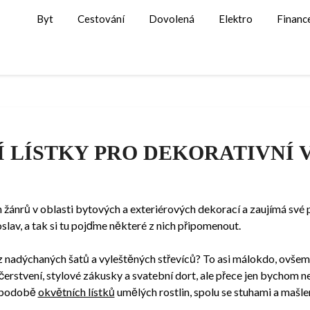
Byt
Cestování
Dovolená
Elektro
Financ
 LÍSTKY PRO DEKORATIVNÍ
h žánrů v oblasti bytových a exteriérových dekorací a zaujímá své p
oslav, a tak si tu pojďme některé z nich připomenout.
z nadýchaných šatů a vyleštěných střevíců? To asi málokdo, ovšem
čerstvení, stylové zákusky a svatební dort, ale přece jen bychom
v podobě
okvětních lístků
umělých rostlin, spolu se stuhami a mašl