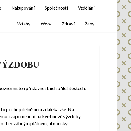
e
Nakupování
Společnosti
Vzdělání
Vztahy
Www
Zdraví
Ženy
 VÝZDOBU
evné místo i při slavnostních příležitostech.
 to pochopitelně není zdaleka vše. Na
 neměli zapomenout na květinové výzdoby.
emi, hedvábným plátnem, ubrousky,