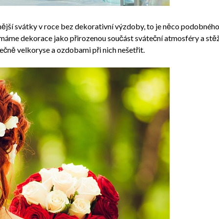
snější svátky v roce bez dekorativní výzdoby, to je něco podobného
ímáme dekorace jako přirozenou součást sváteční atmosféry a stěží 
čně velkoryse a ozdobami při nich nešetřit.