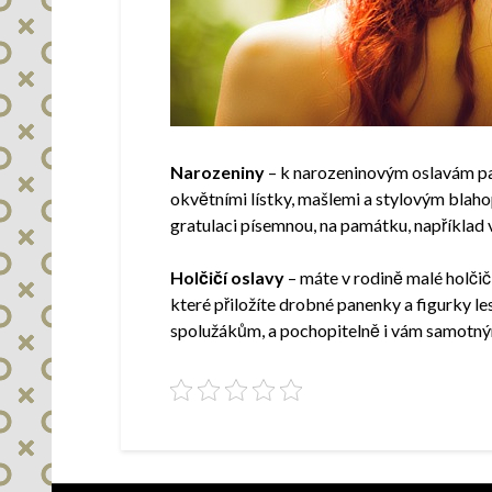
Narozeniny
– k narozeninovým oslavám pat
okvětními lístky, mašlemi a stylovým blaho
gratulaci písemnou, na památku, například
Holčičí oslavy
– máte v rodině malé holčičk
které přiložíte drobné panenky a figurky le
spolužákům, a pochopitelně i vám samotný