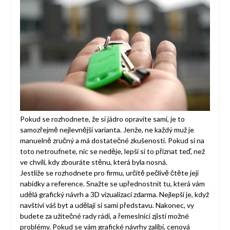
Pokud se rozhodnete, že si jádro opravíte sami, je to
samozřejmě nejlevnější varianta. Jenže, ne každý muž je
manuelně zručný a má dostatečné zkušenosti. Pokud si na
toto netroufnete, nic se neděje, lepší si to přiznat teď, než
ve chvíli, kdy zbouráte stěnu, která byla nosná.
Jestliže se rozhodnete pro firmu, určitě pečlivě čtěte její
nabídky a reference. Snažte se upřednostnit tu, která vám
udělá grafický návrh a 3D vizualizaci zdarma. Nejlepší je, když
navštíví váš byt a udělají si sami představu. Nakonec, vy
budete za užitečné rady rádi, a řemeslníci zjistí možné
problémy. Pokud se vám grafické návrhy zalíbí, cenová