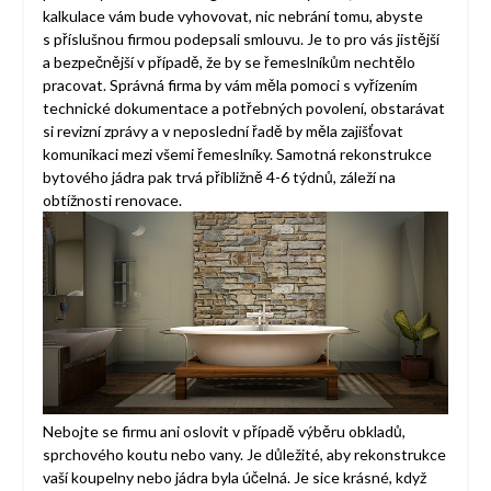
kalkulace vám bude vyhovovat, nic nebrání tomu, abyste
s příslušnou firmou podepsali smlouvu. Je to pro vás jistější
a bezpečnější v případě, že by se řemeslníkům nechtělo
pracovat. Správná firma by vám měla pomoci s vyřízením
technické dokumentace a potřebných povolení, obstarávat
si revizní zprávy a v neposlední řadě by měla zajišťovat
komunikaci mezi všemi řemeslníky. Samotná rekonstrukce
bytového jádra pak trvá přibližně 4-6 týdnů, záleží na
obtížnosti renovace.
Nebojte se firmu ani oslovit v případě výběru obkladů,
sprchového koutu nebo vany. Je důležité, aby rekonstrukce
vaší koupelny nebo jádra byla účelná. Je sice krásné, když