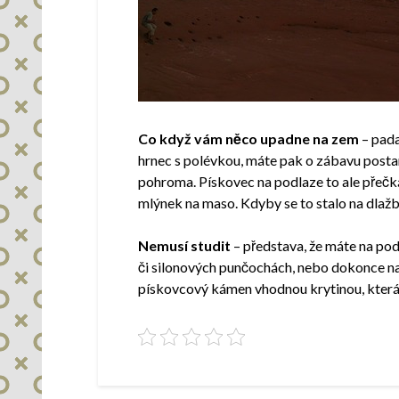
Co když vám něco upadne na zem
– pada
hrnec s polévkou, máte pak o zábavu posta
pohroma. Pískovec na podlaze to ale přečká
mlýnek na maso. Kdyby se to stalo na dlažb
Nemusí studit
– představa, že máte na pod
či silonových punčochách, nebo dokonce našl
pískovcový kámen vhodnou krytinou, která s