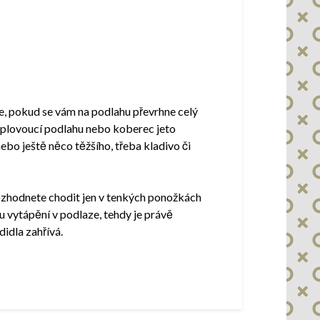
je, pokud se vám na podlahu převrhne celý
o plovoucí podlahu nebo koberec jeto
bo ještě něco těžšího, třeba kladivo či
rozhodnete chodit jen v tenkých ponožkách
u vytápění v podlaze, tehdy je právě
idla zahřívá.