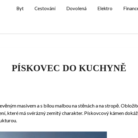
Byt
Cestování
Dovolená
Elektro
Financ
PÍSKOVEC DO KUCHYNĚ
věným masivem a s bílou malbou na stěnách a na stropě. Obložíte-
ní, které má svérázný zemitý charakter. Pískovcový kámen dokáže zú
ukturou.