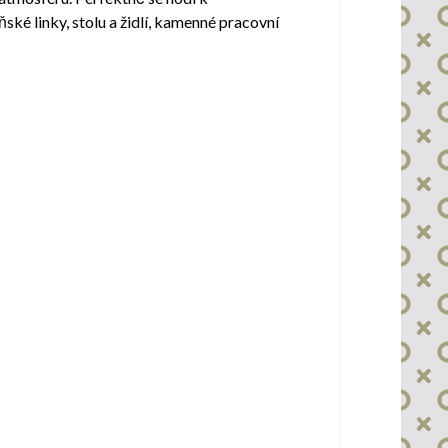
ské linky, stolu a židlí, kamenné pracovní