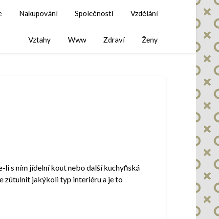
e
Nakupování
Společnosti
Vzdělání
Vztahy
Www
Zdraví
Ženy
li s ním jídelní kout nebo další kuchyňská
tulnit jakýkoli typ interiéru a je to