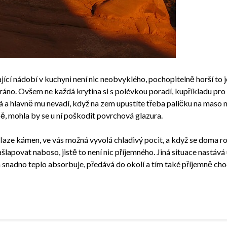
jící nádobí v kuchyni není nic neobvyklého, pochopitelně horší to 
ráno. Ovšem ne každá krytina si s polévkou poradí, kupříkladu pr
 a hlavně mu nevadí, když na zem upustíte třeba paličku na maso ne
ě, mohla by se u ní poškodit povrchová glazura.
laze kámen, ve vás možná vyvolá chladivý pocit, a když se doma 
apovat naboso, jistě to není nic příjemného. Jiná situace nastává 
nadno teplo absorbuje, předává do okolí a tím také příjemně chod