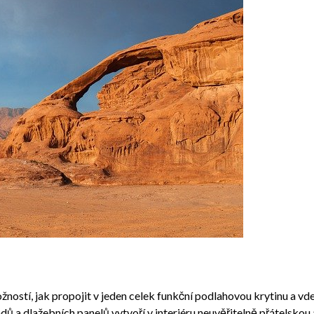
ností, jak propojit v jeden celek funkční podlahovou krytinu a vd
 a dlažebních panelů vytvoří v interiéru neuvěřitelně přátelskou 