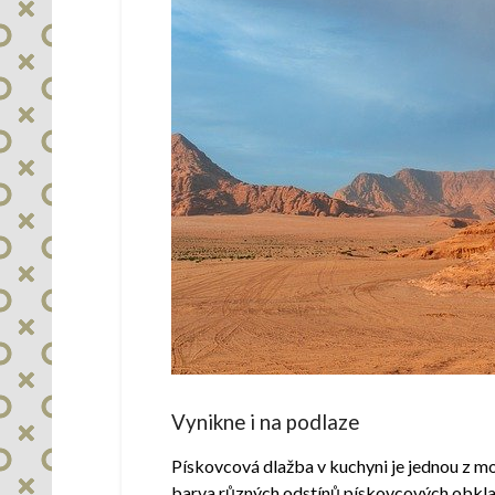
Vynikne i na podlaze
Pískovcová dlažba v kuchyni je jednou z mož
barva různých odstínů pískovcových obkladů