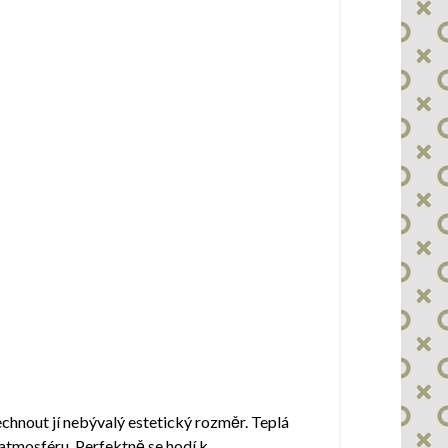
echnout jí nebývalý estetický rozměr. Teplá
atmosféru. Perfektně se hodí k