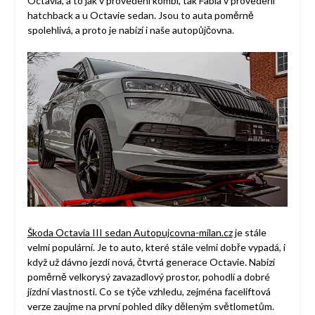
Octavia, a to jak v provedení kombi, tak Fabia v provedení
hatchback a u Octavie sedan. Jsou to auta poměrně
spolehlivá, a proto je nabízí i naše autopůjčovna.
Škoda Octavia III sedan A
utopujcovna-milan.cz
je stále
velmi populární. Je to auto, které stále velmi dobře vypadá, i
když už dávno jezdí nová, čtvrtá generace Octavie. Nabízí
poměrně velkorysý zavazadlový prostor, pohodlí a dobré
jízdní vlastnosti. Co se týče vzhledu, zejména faceliftová
verze zaujme na první pohled díky děleným světlometům.