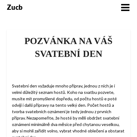
Skip
Zucb
to
content
POZVÁNKA NA VÁŠ
SVATEBNÍ DEN
Svatební den vyžaduje mnoho příprav, jednou z nich je i
velmi důležitý seznam hostů. Koho na svatbu pozvete,
musíte mít promyšlené dopředu, od počtu hostů e poté
odvíjí i další přípravy na tento velký den. Počet hostů a
tvorba svatebních oznámení je tedy jednou z prvních
příprav. Nezapomeňte, že hosté by měli obdržet svatební
oznámení minimálně dva měsíce před chytanou veselkou,
aby si mohli zařídit volno, vybrat vhodné oblečení a obstarat