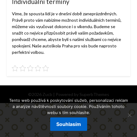
Individuální termíny
Víme, že spousta lidí je v dnešní době zaneprázdněných.
Právě proto vám nabízíme možnost individuálních termínů,
můžeme vás vyučovat dokonce i o víkendu. Budeme se
snažit co nejvíce přizpůsobit právě vašim požadavkům,
poněvadž chceme, abyste byli s našimi službami co nejvíce
spokojení. Naše
autoškola Praha
pro vás bude naprosto
perfektní volbou.
©2026 Zucb
| Powered by
SuperbThemes
Tento web používá k poskytování služeb, personalizaci reklam
a analýze návštěvnosti soubory cookie. Používáním tohoto
webu s tím souhlasíte.
Souhlasím