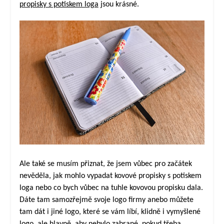
propisky s potiskem loga
jsou krásné.
Ale také se musím přiznat, že jsem vůbec pro začátek
nevěděla, jak mohlo vypadat kovové propisky s potiskem
loga nebo co bych vůbec na tuhle kovovou propisku dala.
Dáte tam samozřejmě svoje logo firmy anebo můžete
tam dát i jiné logo, které se vám líbí, klidně i vymyšlené
logo, ale hlavně, aby nebylo zabrané, pokud třeba