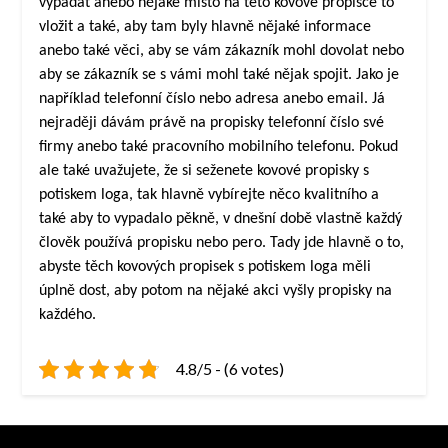
vypadat anebo nějaké místo na této kovové propisce to
vložit a také, aby tam byly hlavně nějaké informace
anebo také věci, aby se vám zákazník mohl dovolat nebo
aby se zákazník se s vámi mohl také nějak spojit. Jako je
například telefonní číslo nebo adresa anebo email. Já
nejraději dávám právě na propisky telefonní číslo své
firmy anebo také pracovního mobilního telefonu. Pokud
ale také uvažujete, že si seženete kovové propisky s
potiskem loga, tak hlavně vybírejte něco kvalitního a
také aby to vypadalo pěkně, v dnešní době vlastně každý
člověk používá propisku nebo pero. Tady jde hlavně o to,
abyste těch kovových propisek s potiskem loga měli
úplně dost, aby potom na nějaké akci vyšly propisky na
každého.
4.8/5 - (6 votes)