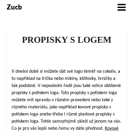
Skip
Zucb
to
content
PROPISKY S LOGEM
V dnešní době si můžete dát své logo téměř na cokoliv, a
to například na trička nebo mikiny, kšiltovky, hrníčky a
tak podobně. V neposlední řadě jsou také velice oblíbené
propisky s potiskem loga. Tyto propisky s potiskem loga
můžete mít opravdu v různém provedení nebo také z
různého materiálu, jako například kovové propisky s
potiskem loga anebo třeba i různé plastové propisky s
potiskem loga. Tohle samozřejmě záleží už jenom na vás.
Co je pro vás lepší nebo čemu vy dáte přednost.
Kovové