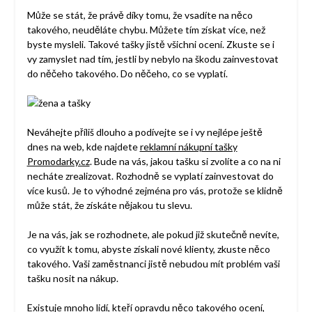
Může se stát, že právě díky tomu, že vsadíte na něco
takového, neuděláte chybu. Můžete tím získat více, než
byste mysleli. Takové tašky jistě všichni ocení. Zkuste se i
vy zamyslet nad tím, jestli by nebylo na škodu zainvestovat
do něčeho takového. Do něčeho, co se vyplatí.
Neváhejte příliš dlouho a podívejte se i vy nejlépe ještě
dnes na web, kde najdete
reklamní nákupní tašky
Promodarky.cz
. Bude na vás, jakou tašku si zvolíte a co na ni
necháte zrealizovat. Rozhodně se vyplatí zainvestovat do
více kusů. Je to výhodné zejména pro vás, protože se klidně
může stát, že získáte nějakou tu slevu.
Je na vás, jak se rozhodnete, ale pokud již skutečně nevíte,
co využít k tomu, abyste získali nové klienty, zkuste něco
takového. Vaši zaměstnanci jistě nebudou mít problém vaši
tašku nosit na nákup.
Existuje mnoho lidí, kteří opravdu něco takového ocení,