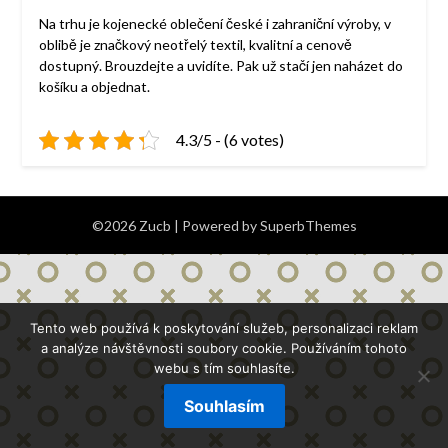
Na trhu je kojenecké oblečení české i zahraniční výroby, v
oblibě je značkový neotřelý textil, kvalitní a cenově
dostupný. Brouzdejte a uvidíte. Pak už stačí jen naházet do
košíku a objednat.
4.3/5 - (6 votes)
©2026 Zucb
| Powered by
SuperbThemes
Tento web používá k poskytování služeb, personalizaci reklam
a analýze návštěvnosti soubory cookie. Používáním tohoto
webu s tím souhlasíte.
Souhlasím