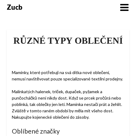
Skip
Zucb
to
content
RŮZNÉ TYPY OBLEČENÍ
Maminky, které potřebují na svá dítka nové oblečení,
nemusí navštěvovat pouze specializované textilní prodejny.
Malinkatých halenek, triček, dupaček, pyžamek a
punčocháčků není nikdy dost. Když se prcek pročůrá nebo
poblinká, tak oblečky jen letí. Maminka nestačí prát a žehlit.
Zvláště v tomto raném období by měla mít všeho dost.
Nakupujte
kojenecké oblečení
do zásoby.
Oblíbené značky