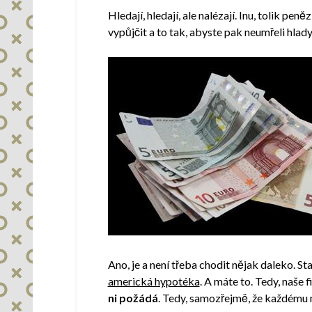
Hledají, hledají, ale nalézají. Inu, tolik pe
vypůjčit a to tak, abyste pak neumřeli hla
Ano, je a není třeba chodit nějak daleko. S
americká hypotéka
. A máte to. Tedy, naše 
ni požádá
. Tedy, samozřejmě, že každému n