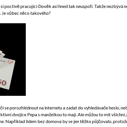
něz si poctivě pracující člověk asi hned tak neuspoří. Takže nezbývá 
dy. Je vůbec něco takového?
tačí se porozhlédnout na internetu a zadat do vyhledávače heslo, n
fiktivní dvojice Pepa s manželkou to mají. Ale můžou to mít všichni,
e. Například lidem bez domova by se jen těžko půjčovalo, protože 