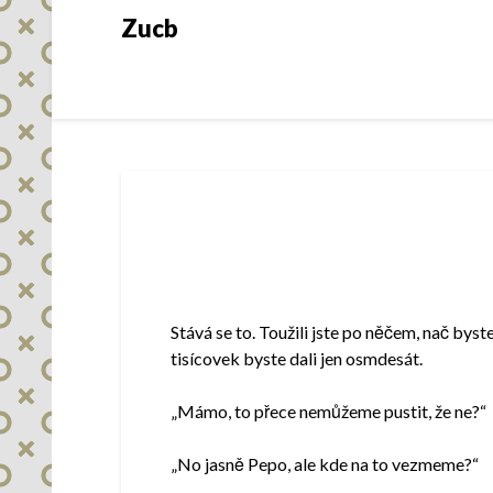
Skip
Zucb
to
content
Stává se to. Toužili jste po něčem, nač byst
tisícovek byste dali jen osmdesát.
„Mámo, to přece nemůžeme pustit, že ne?“
„No jasně Pepo, ale kde na to vezmeme?“