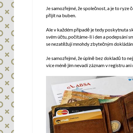
Je samozřejmé, že společnost, a je to ryze č
přijít na buben.
Ale v každém případě je tedy poskytnuta sk
svém účtu, počítáme-li i den a podepsání sml
se nezatěžují mnohdy zbytečným dokládán
Je samozřejmé, že úplně bez dokladů to nej
více méně jim nevadí záznam v registru ani n