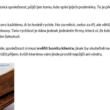
eská společnost, půjčí jen tomu, kdo splní jejich podmínky. To je př
oro každému. A to hodně rychle. Ne za měsíc, nebo za tři, ale vět
ouvy. Tato rychlost je dána jednak jednáním firmy, která ví, že kdo 
ím čehokoli.
de, společnost si musí
ověřit bonitu klienta
, jinak by skutečně n
ižší příjem, kvůli kterému vám jinde prostě nepůjčí ani vindru.