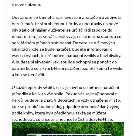
k nové epizodě.
Dostanete se k mnoha zajímavostem z natáčení a ze života
herců, můžete si prohlédnout fotky a upoutávky na nové
díly a jako přihlášený uživatel se určitě rádi zapojíte do
debat o tom, jak se váš seriál vyvíjí, co se možná stane, a co
se v žádném případě stát nesmí. Dozvíte se o filmových
lokalitách, kde se bude natáčet, budete informovaní o
všech chybách, které během natáčení vznikly a baví diváky.
A budete překvapeni, jak jsou lidé schopni se ponořit do
pátrání kdo se s kým během natáčení zapletl, komu to vyšlo
a kdo se nenávidí.
U každé epizody vědět, co zajímavého se během natáčení
přihodilo a kolik to vše stálo. Pokud vás zajímají honoráře
herců, budete je znát. V debatách je vždy označeno místo,
kde se probírá budoucí děj, případně předpokládaný vývoj
podle knihy, která byla předlohou, takže se můžete
rozhodnout, co chcete a nechcete číst a dozvědět se.