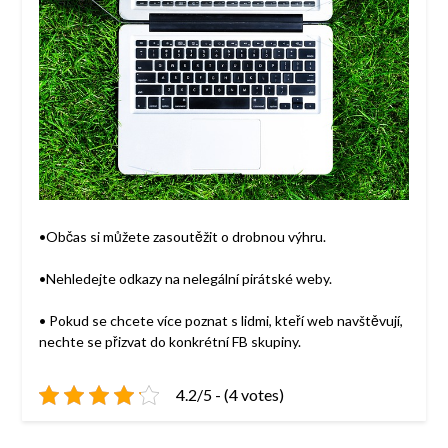
•Občas si můžete zasoutěžit o drobnou výhru.
•Nehledejte odkazy na nelegální pirátské weby.
• Pokud se chcete více poznat s lidmi, kteří web navštěvují,
nechte se přizvat do konkrétní FB skupiny.
4.2/5 - (4 votes)