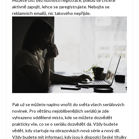
Můžete číst bez nutnosti registrace, pokud se chcete
aktivně zapojit, lehce se zaregistrujete. Nebojte se
reklamních emailů, nic takového nepřijde.
Pak už se můžete naplno vnořit do světa všech seriálových
novinek. Pro většinu nejoblíbenějších seriálů je zde
vyhrazeno oddělené místo, kde se můžete dozvědět
prakticky vše, co se o seriálu dozvědět dá. Vždy budete
vědět, kdy startuje na obrazovkách nová série a nový díl.
Vždy budete mít informaci, kdy jsou k dispozici české titulky