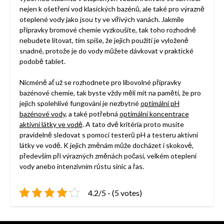
nejen k ošetření vod klasických bazénů, ale také pro výrazně
oteplené vody jako jsou ty ve vířivých vanách. Jakmile
přípravky bromové chemie vyzkoušíte, tak toho rozhodně
nebudete litovat, tím spíše, že jejich použití je vyloženě
snadné, protože je do vody můžete dávkovat v praktické
podobě tablet.
Nicméně ať už se rozhodnete pro libovolné přípravky
bazénové chemie, tak byste vždy měli mít na paměti, že pro
jejich spolehlivé fungování je nezbytné
optimální pH
bazénové vody
, a také potřebná
optimální koncentrace
aktivní látky ve vodě
. A tato dvě kritéria proto musíte
pravidelně sledovat s pomocí testerů pH a testeru aktivní
látky ve vodě. K jejich změnám může docházet i skokově,
především při výrazných změnách počasí, velkém oteplení
vody anebo intenzivním růstu sinic a řas.
4.2/5 - (5 votes)