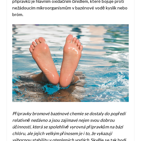
přípravků je hlavním oxidačním činidlem, které bojuje proti
nežádoucím mikroorganismům v bazénové vodě kyslík nebo
bróm.
Přípravky bromové bazénové chemie se dostaly do popředí
relativně nedávno a jsou zajímavé nejen svou dobrou
účinností, která se spolehlivě vyrovná přípravkům na bázi
chlóru, ale jejich velkým přínosem je i to, že vykazují
výbornou stabilitu v oteplených vodách
. Skvěle se tak hodí