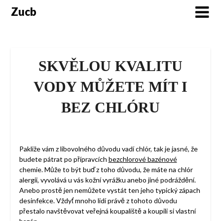
Skip
Zucb
to
content
SKVĚLOU KVALITU
VODY MŮŽETE MÍT I
BEZ CHLÓRU
Pakliže vám z libovolného důvodu vadí chlór, tak je jasné, že
budete pátrat po přípravcích
bezchlorové
bazénové
chemie. Může to být buď z toho důvodu, že máte na chlór
alergii, vyvolává u vás kožní vyrážku anebo jiné podráždění.
Anebo prostě jen nemůžete vystát ten jeho typický zápach
desinfekce. Vždyť mnoho lidí právě z tohoto důvodu
přestalo navštěvovat veřejná koupaliště a koupili si vlastní