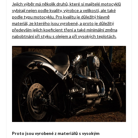
Jejich výběr má několik druhů, které si majitelé motocyklů
vybírají nejen podle kvality, výrobce a velikosti, ale také
podle typu motocyklu. Pro kvalitu je důležitý hlavně
materiál, ze kterého jsou vyrobené, a proto je důležitý
především jejich koeficient tření a také minimální změna
nabobtnání při styku s olejem a při vysokých teplotách.
Proto jsou vyrobené z materiálů s vysokým