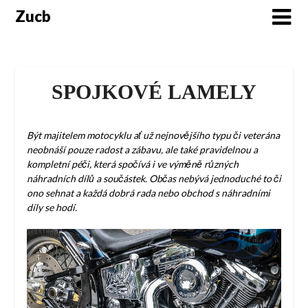
Skip
Zucb
to
content
SPOJKOVÉ LAMELY
Být majitelem motocyklu ať už nejnovějšího typu či veterána
neobnáší pouze radost a zábavu, ale také pravidelnou a
kompletní péči, která spočívá i ve výměně různých
náhradních dílů a součástek. Občas nebývá jednoduché to či
ono sehnat a každá dobrá rada nebo obchod s náhradními
díly se hodí.