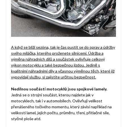
A když se blíží sezóna, tak je čas pustit se do oprav a údržby
svého miláčka, kterého proženete silnicemi. Údržba a
výměna náhradních dílů a součástek ovlivňuje celkový
výkon motocyklu a také bezpečnou jízdou. Jedině s
kvalitními náhradními díly a včasnou výměnou těch, které již
vypovídají službu, si zajistíte určitou bezpečnost.
Nedílnou součástí motocyklů jsou
spojkové lamely
.
Jedná se o strojní součást, kterou najdete jak v
motocyklech, tak i v automobilech. Ovlivňují velikost
přenášeného točivého momentu, který závisí například na
velikosti lamel, jejich počtu, průměru, tření, přítlačné síle,
styčné ploše atd.