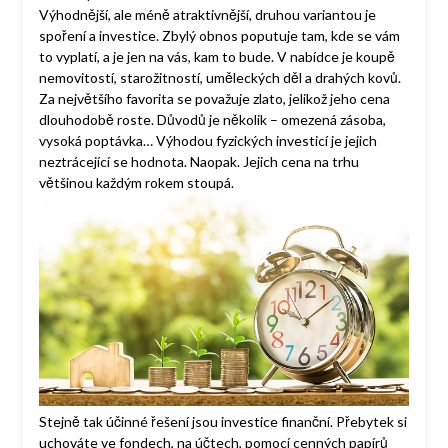
Výhodnější, ale méně atraktivnější, druhou variantou je
spoření a investice. Zbylý obnos poputuje tam, kde se vám
to vyplatí, a je jen na vás, kam to bude. V nabídce je koupě
nemovitostí, starožitností, uměleckých děl a drahých kovů.
Za největšího favorita se považuje zlato, jelikož jeho cena
dlouhodobě roste. Důvodů je několik – omezená zásoba,
vysoká poptávka… Výhodou fyzických investicí je jejich
neztrácející se hodnota. Naopak. Jejich cena na trhu
většinou každým rokem stoupá.
Stejně tak účinné řešení jsou investice finanční. Přebytek si
uchováte ve fondech, na účtech, pomocí cenných papírů