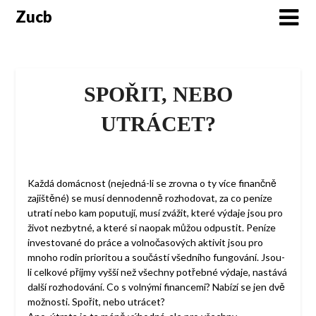
Skip
Zucb
to
content
SPOŘIT, NEBO
UTRÁCET?
Každá domácnost (nejedná-li se zrovna o ty více finančně
zajištěné) se musí dennodenně rozhodovat, za co peníze
utratí nebo kam poputují, musí zvážit, které výdaje jsou pro
život nezbytné, a které si naopak můžou odpustit. Peníze
investované do práce a volnočasových aktivit jsou pro
mnoho rodin prioritou a součástí všedního fungování. Jsou-
li celkové příjmy vyšší než všechny potřebné výdaje, nastává
další rozhodování. Co s volnými financemi? Nabízí se jen dvě
možnosti. Spořit, nebo utrácet?