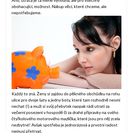
Ano, útrata je ta méně výhodná, ale pro všechny
obohacující, možnost. Nákup věcí, které chceme, ale
nepotřebujeme.
Každý to zná. Ženy si zajdou do pěkného obchůdku na rohu
ulice pro dvoje šaty a jedny boty, které tam rozhodně nesmí
nechat (!) a muži si svůj přebytek naopak rádi utratí za
večerní posezení v hospodě či za drahé přípravky na svého
čtyřkolového motorového mazlíčka, které jsou pro něj zcela
nezbytné! Avšak spotřeba je jednorázová a prvotní radost
nemusí přetrvat.