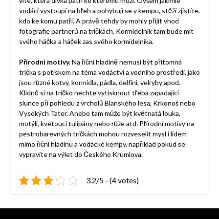
víte, která dívka patří ke kterému muži. Ovšem jakmile
vodáci vystoupí na břeh a pohybují se v kempu, stěží zjistíte,
kdo ke komu patří. A právě tehdy by mohly přijít vhod
fotografie partnerů na tričkách. Kormidelník tam bude mít
svého háčka a háček zas svého kormidelníka.
Přírodní motivy.
Na říční hladině nemusí být přítomná
trička s potiskem na téma vodáctví a vodního prostředí, jako
jsou různé kotvy, kormidla, pádla, delfíni, velryby apod.
Klidně si na tričko nechte vytisknout třeba zapadající
slunce při pohledu z vrcholů Blanského lesa, Krkonoš nebo
Vysokých Tater. Anebo tam může být květnatá louka,
motýli, kvetoucí tulipány nebo růže atd. Přírodní motivy na
pestrobarevných tričkách mohou rozveselit mysl i lidem
mimo říční hladinu a vodácké kempy, například pokud se
vypravíte na výlet do Českého Krumlova.
3.2/5 - (4 votes)