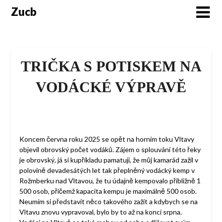
Skip
Zucb
to
content
TRIČKA S POTISKEM NA
VODÁCKÉ VÝPRAVĚ
Koncem června roku 2025 se opět na horním toku Vltavy
objevil obrovský počet vodáků. Zájem o splouvání této řeky
je obrovský, já si kupříkladu pamatuji, že můj kamarád zažil v
polovině devadesátých let tak přeplněný vodácký kemp v
Rožmberku nad Vltavou, že tu údajně kempovalo přibližně 1
500 osob, přičemž kapacita kempu je maximálně 500 osob.
Neumím si představit něco takového zažít a kdybych se na
Vltavu znovu vypravoval, bylo by to až na konci srpna.