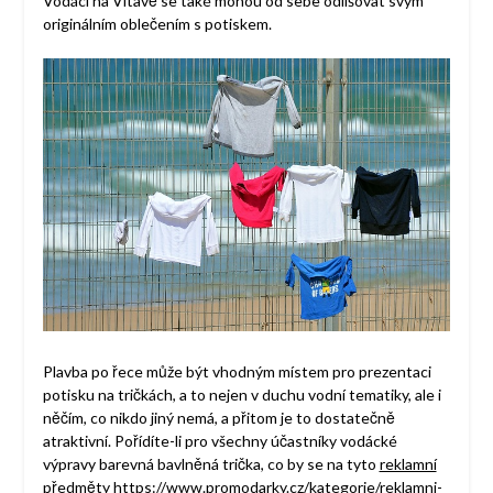
Vodáci na Vltavě se také mohou od sebe odlišovat svým
originálním oblečením s potiskem.
Plavba po řece může být vhodným místem pro prezentaci
potisku na tričkách, a to nejen v duchu vodní tematiky, ale i
něčím, co nikdo jiný nemá, a přitom je to dostatečně
atraktivní. Pořídíte-li pro všechny účastníky vodácké
výpravy barevná bavlněná trička, co by se na tyto
reklamní
předměty https://www.promodarky.cz/kategorie/reklamni-