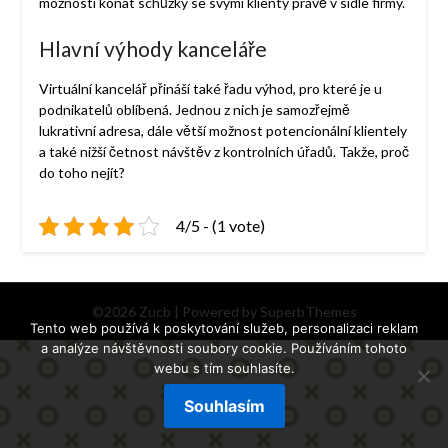
možnosti konat schůzky se svými klienty právě v sídle firmy.
Hlavní výhody kanceláře
Virtuální kancelář přináší také řadu výhod, pro které je u
podnikatelů oblíbená. Jednou z nich je samozřejmě
lukrativní adresa, dále větší možnost potencionální klientely
a také nižší četnost návštěv z kontrolních úřadů. Takže, proč
do toho nejít?
4/5 - (1 vote)
©2026 Zucb
| Powered by
SuperbThemes
Tento web používá k poskytování služeb, personalizaci reklam
a analýze návštěvnosti soubory cookie. Používáním tohoto
webu s tím souhlasíte.
Souhlasím