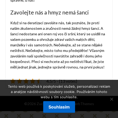
správně, u nás!
Zavolejte nás a hmyz nemá šanci
Když si na deratizaci zavoláte nás, tak poznáte, že proti
našim zkušenostem a zručnosti nemá žádný hmyz šanci. A
šanci nedostane ani onen roj vos či sršní, který se usídlil na
vašem pozemku a ohrožuje zdraví vašich malých dětí,
manželky i vás samotných. Nečekejte, až se stane nějaké
neštěstí. Nečekejte, místo toho mu předejděte! Včasným
zavoláním naší společnosti navrátíte zahradě i domu jeho
bezpečnost. Přeci si nechcete až po neštěstí říkat, že jste
měli jednat jinak, jednejte správně rovnou, na první pokus!
4.5/5 - (13 votes)
Tento web používá k poskytování služeb, personalizaci reklam
a analýze návštěvnosti soubory cookie. Používáním tohoto
webu s tím souhlasíte.
©2026 Zucb
| Powered by
SuperbThemes
Souhlasím