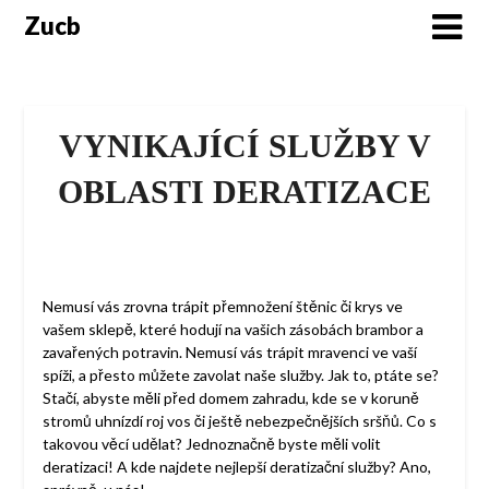
Skip
Zucb
to
content
VYNIKAJÍCÍ SLUŽBY V
OBLASTI DERATIZACE
Nemusí vás zrovna trápit přemnožení štěnic či krys ve
vašem sklepě, které hodují na vašich zásobách brambor a
zavařených potravin. Nemusí vás trápit mravenci ve vaší
spíži, a přesto můžete zavolat naše služby. Jak to, ptáte se?
Stačí, abyste měli před domem zahradu, kde se v koruně
stromů uhnízdí roj vos či ještě nebezpečnějších sršňů. Co s
takovou věcí udělat? Jednoznačně byste měli volit
deratizaci
! A kde najdete nejlepší deratizační služby? Ano,