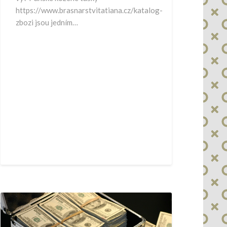
https://www.brasnarstvitatiana.cz/katalog-
zbozi jsou jedním…