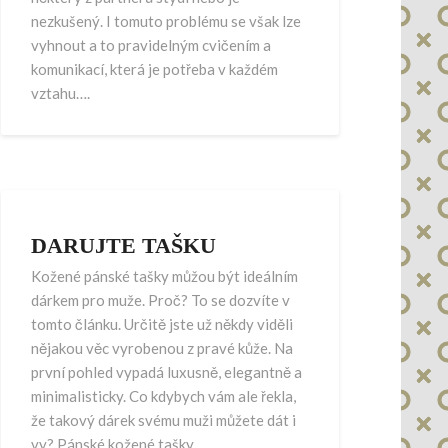
nezkušený. I tomuto problému se však lze
vyhnout a to pravidelným cvičením a
komunikací, která je potřeba v každém
vztahu….
DARUJTE TAŠKU
Kožené pánské tašky můžou být ideálním
dárkem pro muže. Proč? To se dozvíte v
tomto článku. Určitě jste už někdy viděli
nějakou věc vyrobenou z pravé kůže. Na
první pohled vypadá luxusně, elegantně a
minimalisticky. Co kdybych vám ale řekla,
že takový dárek svému muži můžete dát i
vy? Pánské kožené tašky