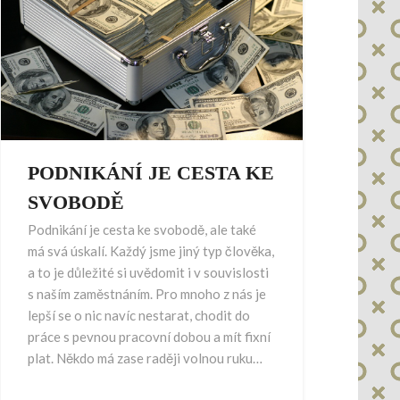
PODNIKÁNÍ JE CESTA KE
SVOBODĚ
Podnikání je cesta ke svobodě, ale také
má svá úskalí. Každý jsme jiný typ člověka,
a to je důležité si uvědomit i v souvislosti
s naším zaměstnáním. Pro mnoho z nás je
lepší se o nic navíc nestarat, chodit do
práce s pevnou pracovní dobou a mít fixní
plat. Někdo má zase raději volnou ruku…