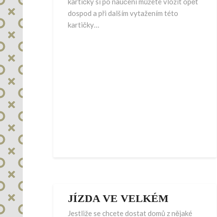
kartičky si po naučení můžete vložit opět
dospod a při dalším vytažením této
kartičky…
JÍZDA VE VELKÉM
Jestliže se chcete dostat domů z nějaké