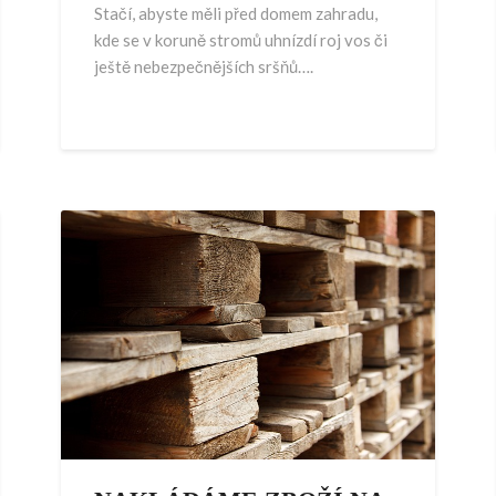
Stačí, abyste měli před domem zahradu,
kde se v koruně stromů uhnízdí roj vos či
ještě nebezpečnějších sršňů….