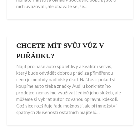
nich uvažovali, ale obáváte se, že…
CHCETE MÍT SVŮJ VŮZ V
POŘÁDKU?
Najít pro naše auto spolehlivý a kvalitní servis,
který bude odvádět dobrou práci za přiměřenou
cenu je mnohdy nadlidský úkol. Naštěstí pokud si
koupíme auto třeba značky Audi u konkrétního
prodejce, nemusíme využívat jedině jeho služeb, ale
můžeme si vybrat autorizovanou opravnu kdekoli.
Což sice rozšiřuje řadu možností, ale při množství
špatných zkušeností ostatních majitelů…