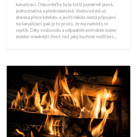
kanalizaci. Odpověď by byla totiž poměrně jasná,
jednoznačná a předvídatelná. Vodovod má už
dneska přece kdekdo, a jestli někdo nemá připojení
na kanalizaci, pak je to proto, že má namísto ní
septik. Díky vodovodu a odpadním potrubím máme
daleko snadnější život, než jaký bychom vedli bez…