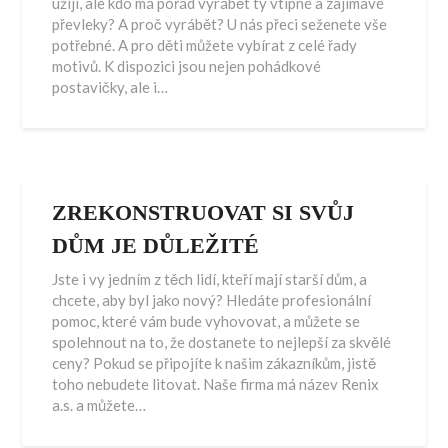
užijí, ale kdo má pořád vyrábět ty vtipné a zajímavé
převleky? A proč vyrábět? U nás přeci seženete vše
potřebné. A pro děti můžete vybírat z celé řady
motivů. K dispozici jsou nejen pohádkové
postavičky, ale i…
ZREKONSTRUOVAT SI SVŮJ
DŮM JE DŮLEŽITÉ
Jste i vy jedním z těch lidí, kteří mají starší dům, a
chcete, aby byl jako nový? Hledáte profesionální
pomoc, které vám bude vyhovovat, a můžete se
spolehnout na to, že dostanete to nejlepší za skvělé
ceny? Pokud se připojíte k našim zákazníkům, jistě
toho nebudete litovat. Naše firma má název Renix
a.s. a můžete…