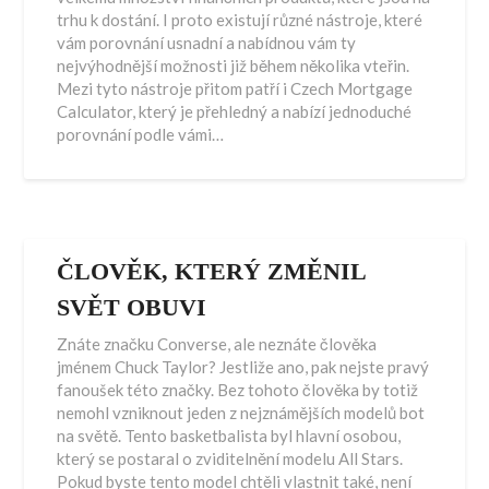
trhu k dostání. I proto existují různé nástroje, které
vám porovnání usnadní a nabídnou vám ty
nejvýhodnější možnosti již během několika vteřin.
Mezi tyto nástroje přitom patří i Czech Mortgage
Calculator, který je přehledný a nabízí jednoduché
porovnání podle vámi…
ČLOVĚK, KTERÝ ZMĚNIL
SVĚT OBUVI
Znáte značku Converse, ale neznáte člověka
jménem Chuck Taylor? Jestliže ano, pak nejste pravý
fanoušek této značky. Bez tohoto člověka by totiž
nemohl vzniknout jeden z nejznámějších modelů bot
na světě. Tento basketbalista byl hlavní osobou,
který se postaral o zviditelnění modelu All Stars.
Pokud byste tento model chtěli vlastnit také, není