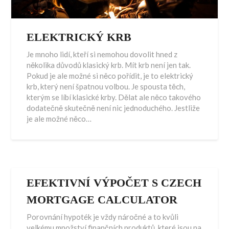
ELEKTRICKÝ KRB
Je mnoho lidí, kteří si nemohou dovolit hned z
několika důvodů klasický krb. Mít krb není jen tak.
Pokud je ale možné si něco pořídit, je to elektrický
krb, který není špatnou volbou. Je spousta těch,
kterým se líbí klasické krby. Dělat ale něco takového
dodatečně skutečně není nic jednoduchého. Jestliže
je ale možné něco…
EFEKTIVNÍ VÝPOČET S CZECH
MORTGAGE CALCULATOR
Porovnání hypoték je vždy náročné a to kvůli
velkému množství finančních produktů, které jsou na