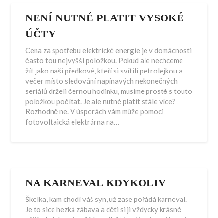
NENÍ NUTNÉ PLATIT VYSOKÉ
ÚČTY
Cena za spotřebu elektrické energie je v domácnosti
často tou nejvyšší položkou. Pokud ale nechceme
žít jako naši předkové, kteří si svítili petrolejkou a
večer místo sledování napínavých nekonečných
seriálů drželi černou hodinku, musíme prostě s touto
položkou počítat. Je ale nutné platit stále více?
Rozhodně ne. V úsporách vám může pomoci
fotovoltaická elektrárna na…
NA KARNEVAL KDYKOLIV
Školka, kam chodí váš syn, už zase pořádá karneval.
Je to sice hezká zábava a děti si ji vždycky krásně