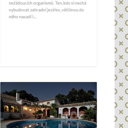
nežádoucích organismů. Ten, kdo si nechá
vybudovat zahradní jezírko, většinou do
něho nasadí i…