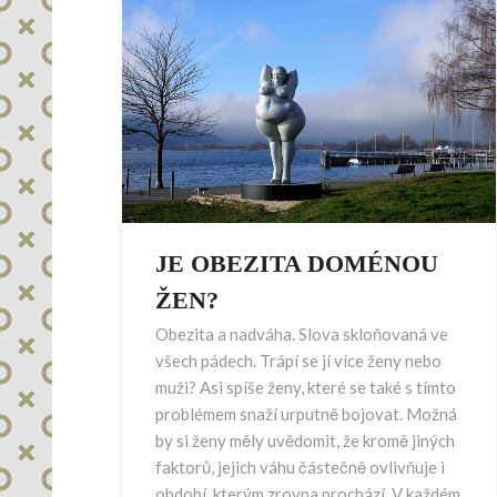
JE OBEZITA DOMÉNOU
ŽEN?
Obezita a nadváha. Slova skloňovaná ve
všech pádech. Trápí se jí více ženy nebo
muži? Asi spíše ženy, které se také s tímto
problémem snaží urputně bojovat. Možná
by si ženy měly uvědomit, že kromě jiných
faktorů, jejich váhu částečně ovlivňuje i
období, kterým zrovna prochází. V každém