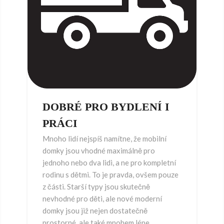
DOBRÉ PRO BYDLENÍ I
PRÁCI
Mnoho lidí nejspíš namítne, že mobilní
domky jsou vhodné maximálně pro
jednoho nebo dva lidi, a ne pro kompletní
rodinu s dětmi. To je pravda, ovšem pouze
z části. Starší typy jsou skutečně
nevhodné pro děti, ale nové moderní
domky jsou již nejen dostatečně
prostorné, ale také mnohem lépe