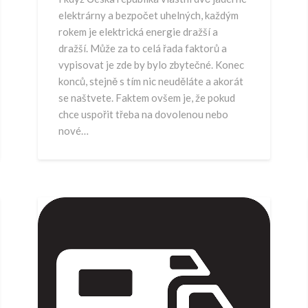
elektrárny a bezpočet uhelných, každým
rokem je elektrická energie dražší a
dražší. Může za to celá řada faktorů a
vypisovat je zde by bylo zbytečné. Konec
konců, stejně s tím nic neuděláte a akorát
se naštvete. Faktem ovšem je, že pokud
chce uspořit třeba na dovolenou nebo
nové…