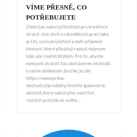
VÍME PŘESNĚ, CO
POTŘEBUJETE
Zimní čas nabízí příležitost pro kreativce
strávit více chvil u rukodělných prací jako
je šití, vyšívání pletení a další příjemné
činnosti, které přinášejí radost nejenom
nám, ale i našim blízkým. Pro to, abyste
nemuseli ztrácet čas obcházením obchodů
s vaším oblíbeným zbožím, je zde
https://www.prima-
obchod.cz/produkty/textilni-galanterie,
obchod, který nabízí přes osm tisíc
různých položek ze svého…