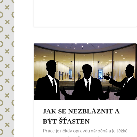
JAK SE NEZBLÁZNIT A
BÝT ŠŤASTEN
Práce je někdy opravdu náročná a je těžké