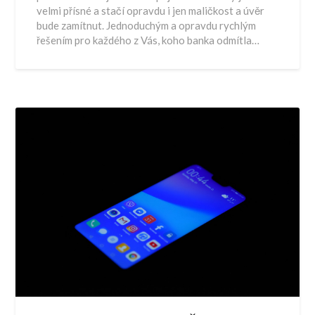
velmi přísné a stačí opravdu i jen maličkost a úvěr
bude zamítnut. Jednoduchým a opravdu rychlým
řešením pro každého z Vás, koho banka odmítla…