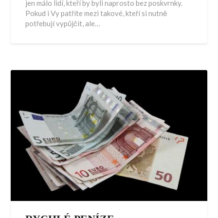
jen málo lidí, kteří by byli naprosto bez poskvrnky.
Pokud i Vy patříte mezi takové, kteří si nutně
potřebují vypůjčit, ale…