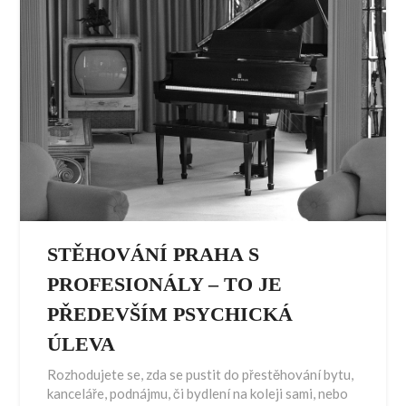
STĚHOVÁNÍ PRAHA S
PROFESIONÁLY – TO JE
PŘEDEVŠÍM PSYCHICKÁ
ÚLEVA
Rozhodujete se, zda se pustit do přestěhování bytu,
kanceláře, podnájmu, či bydlení na koleji sami, nebo