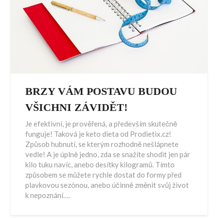
BRZY VÁM POSTAVU BUDOU
VŠICHNI ZÁVIDĚT!
Je efektivní, je prověřená, a především skutečně
funguje! Taková je keto dieta od Prodietix.cz!
Způsob hubnutí, se kterým rozhodně nešlápnete
vedle! A je úplně jedno, zda se snažíte shodit jen pár
kilo tuku navíc, anebo desítky kilogramů. Tímto
způsobem se můžete rychle dostat do formy před
plavkovou sezónou, anebo účinně změnit svůj život
k nepoznání….