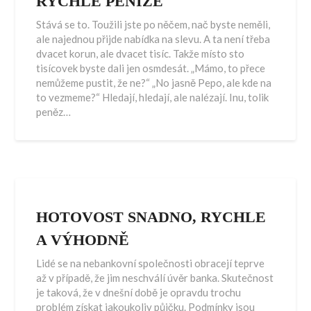
RYCHLÉ PENÍZE
Stává se to. Toužili jste po něčem, nač byste neměli,
ale najednou přijde nabídka na slevu. A ta není třeba
dvacet korun, ale dvacet tisíc. Takže místo sto
tisícovek byste dali jen osmdesát. „Mámo, to přece
nemůžeme pustit, že ne?“ „No jasně Pepo, ale kde na
to vezmeme?“ Hledají, hledají, ale nalézají. Inu, tolik
peněz…
HOTOVOST SNADNO, RYCHLE
A VÝHODNĚ
Lidé se na nebankovní společnosti obracejí teprve
až v případě, že jim neschválí úvěr banka. Skutečnost
je taková, že v dnešní době je opravdu trochu
problém získat jakoukoliv půjčku. Podmínky jsou